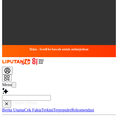
Iklan - Scroll ke bawah untuk melanjutkan
Menu
Baca l
Berita Utama
Cek Fakta
Terkini
Terpopuler
Rekomendasi