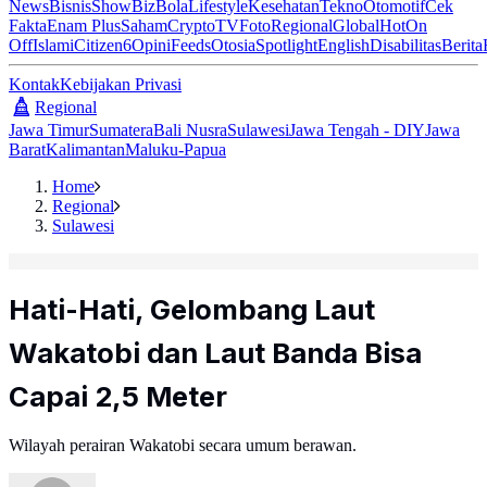
News
Bisnis
ShowBiz
Bola
Lifestyle
Kesehatan
Tekno
Otomotif
Cek
Fakta
Enam Plus
Saham
Crypto
TV
Foto
Regional
Global
Hot
On
Off
Islami
Citizen6
Opini
Feeds
Otosia
Spotlight
English
Disabilitas
Berita
Kontak
Kebijakan Privasi
Regional
Jawa Timur
Sumatera
Bali Nusra
Sulawesi
Jawa Tengah - DIY
Jawa
Barat
Kalimantan
Maluku-Papua
Home
Regional
Sulawesi
Hati-Hati, Gelombang Laut
Wakatobi dan Laut Banda Bisa
Capai 2,5 Meter
Wilayah perairan Wakatobi secara umum berawan.