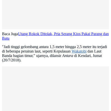
Baca Juga
Utang Rokok Ditolak, Pria Serang Kios Pakai Parang dan
Batu
"Jadi tinggi gelombang antara 1,5 meter hingga 2,5 meter itu terjadi
di beberapa perairan laut, seperti Kepulauan
Wakatobi
dan Laut
Banda bagian timur," ujarnya, dilansir
Antara
di Kendari, Jumat
(20/7/2018).