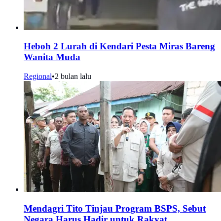
Heboh 2 Lurah di Kendari Pesta Miras Bareng
Wanita Muda
Regional
•
2 bulan lalu
Mendagri Tito Tinjau Program BSPS, Sebut
Negara Harus Hadir untuk Rakyat