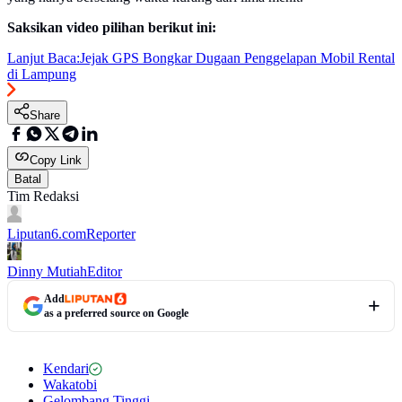
Saksikan video pilihan berikut ini:
Lanjut Baca:
Jejak GPS Bongkar Dugaan Penggelapan Mobil Rental
di Lampung
Share
Copy Link
Batal
Tim Redaksi
Liputan6.com
Reporter
Dinny Mutiah
Editor
Add
as a preferred source on Google
Kendari
Wakatobi
Gelombang Tinggi