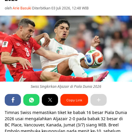
oleh
Arie Basuki
Diterbitkan 03 Juli 2026, 12:48 WIB
Swiss Singkirkan Aljazair di Piala Dunia 2026
Copy Link
Timnas Swiss memastikan tiket ke babak 16 besar Piala Dunia
2026 usai mengalahkan Aljazair 2-0 pada babak 32 besar di
BC Place, Vancouver, Kanada, Jumat (3/7) siang WIB. Breel
Embolo membuka keunggulan pada menit ke-10, sebelum