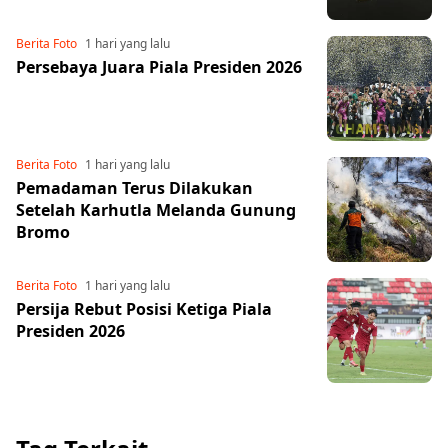
Berita Foto
1 hari yang lalu
Persebaya Juara Piala Presiden 2026
Berita Foto
1 hari yang lalu
Pemadaman Terus Dilakukan
Setelah Karhutla Melanda Gunung
Bromo
Berita Foto
1 hari yang lalu
Persija Rebut Posisi Ketiga Piala
Presiden 2026