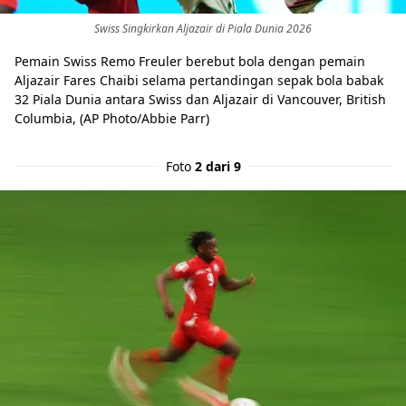
Swiss Singkirkan Aljazair di Piala Dunia 2026
Pemain Swiss Remo Freuler berebut bola dengan pemain
Aljazair Fares Chaibi selama pertandingan sepak bola babak
32 Piala Dunia antara Swiss dan Aljazair di Vancouver, British
Columbia, (AP Photo/Abbie Parr)
Foto
2 dari 9