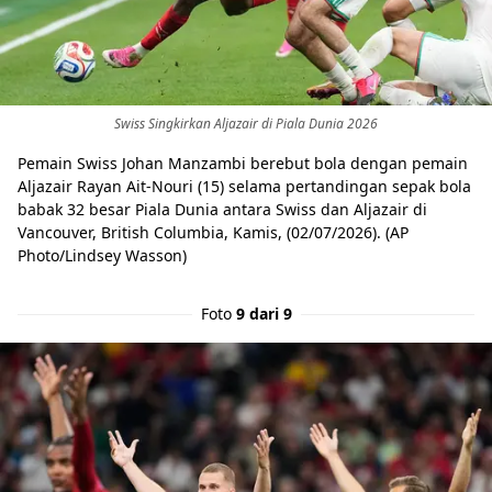
Swiss Singkirkan Aljazair di Piala Dunia 2026
Pemain Swiss Johan Manzambi berebut bola dengan pemain
Aljazair Rayan Ait-Nouri (15) selama pertandingan sepak bola
babak 32 besar Piala Dunia antara Swiss dan Aljazair di
Vancouver, British Columbia, Kamis, (02/07/2026). (AP
Photo/Lindsey Wasson)
Foto
9 dari 9
Share to others