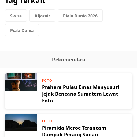
Tag Terkait
Swiss
Aljazair
Piala Dunia 2026
Piala Dunia
Rekomendasi
FOTO
Prahara Pulau Emas Menyusuri
Jejak Bencana Sumatera Lewat
Foto
FOTO
Piramida Meroe Terancam
Dampak Perang Sudan