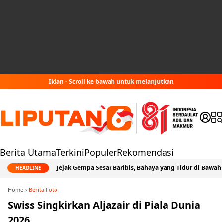
Iklan - Scroll ke bawah untuk melanjutkan
Berita Utama
Terkini
Populer
Rekomendasi
Jejak Gempa Sesar Baribis, Bahaya yang Tidur di Bawah Jabodetabek
HEADLINE
Home
Berita Foto
Swiss Singkirkan Aljazair di Piala Dunia
2026