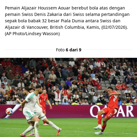
Pemain Aljazair Houssem Aouar berebut bola atas dengan
pemain Swiss Denis Zakaria dari Swiss selama pertandingan
sepak bola babak 32 besar Piala Dunia antara Swiss dan
Aljazair di Vancouver, British Columbia, Kamis, (02/07/2026).
(AP Photo/Lindsey Wasson)
Foto
6 dari 9