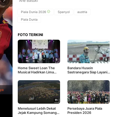
Arie Basuki
Piala Dunia 2026
Spanyol
austria
Piala Dunia
FOTO TERKINI
5
8
Home Sweet Loan The
Bandara Husein
Musical Hadirkan Lima
Sastranegara Siap Layani
Lagu Baru Karya Idgitaf
Penerbangan Jet Reguler
1
/
7
Pemain Spanyol Mikel Oyarzabal berebut bola dengan pemain 
nya
antara Spanyol dan Austria di Inglewood, California, dekat Lo
11
6
Menelusuri Lebih Dekat
Persebaya Juara Piala
Jejak Kampung Somang
Presiden 2026
Saat Kemarau