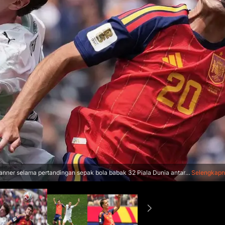
nner selama pertandingan sepak bola babak 32 Piala Dunia antara
Selengkap
, (02/07/2026). (AP Photo/Jae C. Hong)