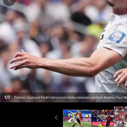
1
/
7
Pemain Spanyol Pedri menyundul bola melawan pemain Austria Paul Wa
Spanyol dan Austria di Inglewood, California, dekat Los Angeles, Kamis