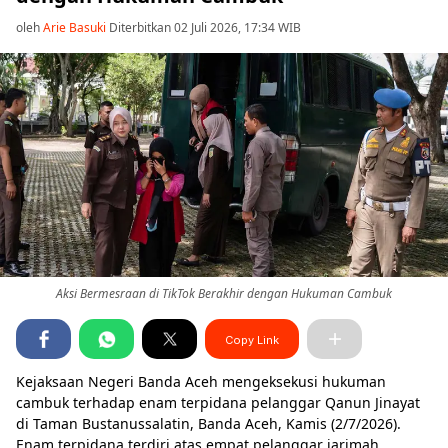
oleh
Arie Basuki
Diterbitkan 02 Juli 2026, 17:34 WIB
Aksi Bermesraan di TikTok Berakhir dengan Hukuman Cambuk
Copy Link
Kejaksaan Negeri Banda Aceh mengeksekusi hukuman
cambuk terhadap enam terpidana pelanggar Qanun Jinayat
di Taman Bustanussalatin, Banda Aceh, Kamis (2/7/2026).
Enam terpidana terdiri atas empat pelanggar jarimah