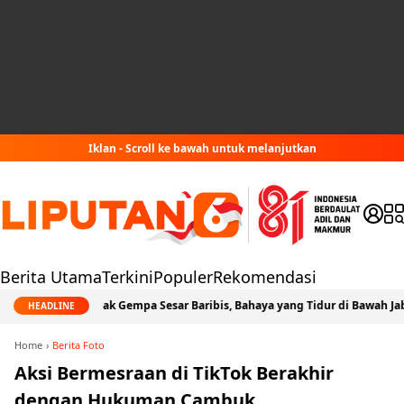
Iklan - Scroll ke bawah untuk melanjutkan
Berita Utama
Terkini
Populer
Rekomendasi
Jejak Gempa Sesar Baribis, Bahaya yang Tidur di Bawah Jabodetabek
HEADLINE
Home
Berita Foto
Aksi Bermesraan di TikTok Berakhir
dengan Hukuman Cambuk