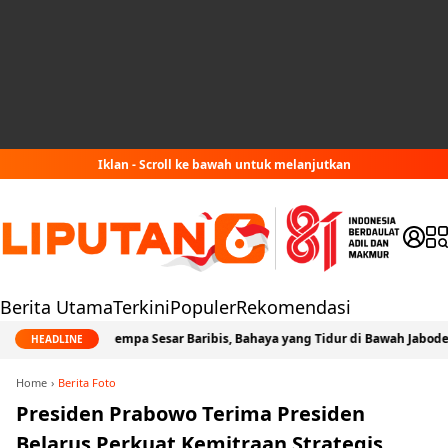
Iklan - Scroll ke bawah untuk melanjutkan
Berita Utama
Terkini
Populer
Rekomendasi
Jejak Gempa Sesar Baribis, Bahaya yang Tidur di Bawah Jabodetabek
HEADLINE
Home
Berita Foto
Presiden Prabowo Terima Presiden
Belarus Perkuat Kemitraan Strategis