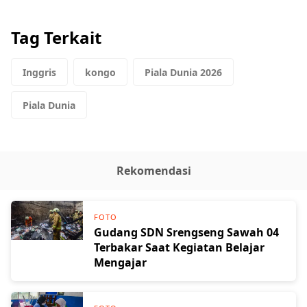
Tag Terkait
Inggris
kongo
Piala Dunia 2026
Piala Dunia
Rekomendasi
FOTO
Gudang SDN Srengseng Sawah 04
Terbakar Saat Kegiatan Belajar
Mengajar