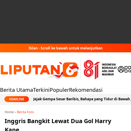
Iklan - Scroll ke bawah untuk melanjutkan
Berita Utama
Terkini
Populer
Rekomendasi
Jejak Gempa Sesar Baribis, Bahaya yang Tidur di Bawah Jabodetabe
HEADLINE
Home
Berita Foto
Inggris Bangkit Lewat Dua Gol Harry
Kane