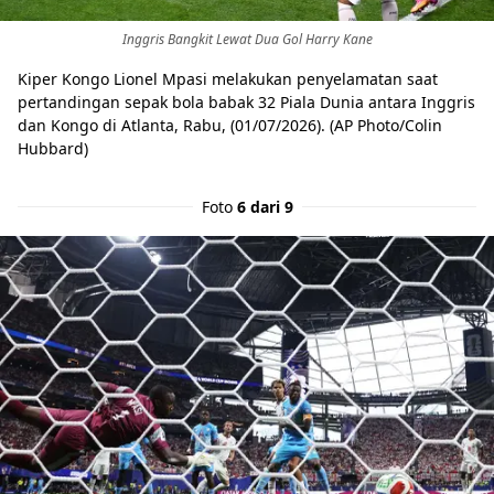
Mail
Inggris Bangkit Lewat Dua Gol Harry Kane
Kiper Kongo Lionel Mpasi melakukan penyelamatan saat
pertandingan sepak bola babak 32 Piala Dunia antara Inggris
dan Kongo di Atlanta, Rabu, (01/07/2026). (AP Photo/Colin
Hubbard)
Foto
6 dari 9