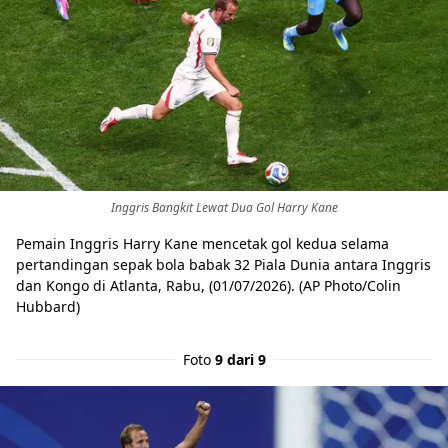
Inggris Bangkit Lewat Dua Gol Harry Kane
Pemain Inggris Harry Kane mencetak gol kedua selama
pertandingan sepak bola babak 32 Piala Dunia antara Inggris
dan Kongo di Atlanta, Rabu, (01/07/2026). (AP Photo/Colin
Hubbard)
Foto
9 dari 9