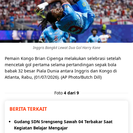
Inggris Bangkit Lewat Dua Gol Harry Kane
Pemain Kongo Brian Cipenga melakukan selebrasi setelah
mencetak gol pertama selama pertandingan sepak bola
babak 32 besar Piala Dunia antara Inggris dan Kongo di
Atlanta, Rabu, (01/07/2026). (AP Photo/Butch Dill)
Foto
4 dari 9
BERITA TERKAIT
Gudang SDN Srengseng Sawah 04 Terbakar Saat
Kegiatan Belajar Mengajar