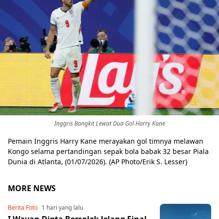
Inggris Bangkit Lewat Dua Gol Harry Kane
Pemain Inggris Harry Kane merayakan gol timnya melawan
Kongo selama pertandingan sepak bola babak 32 besar Piala
Dunia di Atlanta, (01/07/2026). (AP Photo/Erik S. Lesser)
MORE NEWS
Berita Foto
1 hari yang lalu