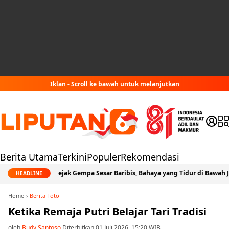
Iklan - Scroll ke bawah untuk melanjutkan
Berita Utama
Terkini
Populer
Rekomendasi
Jejak Gempa Sesar Baribis, Bahaya yang Tidur di Bawah Jabodetab
HEADLINE
Home
Berita Foto
Ketika Remaja Putri Belajar Tari Tradisi
oleh
Budy Santoso
Diterbitkan 01 Juli 2026, 15:20 WIB