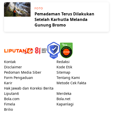
FOTO
Pemadaman Terus Dilakukan
Setelah Karhutla Melanda
Gunung Bromo
Kontak
Redaksi
Disclaimer
Kode Etik
Pedoman Media Siber
Sitemap
Form Pengaduan
Tentang Kami
Karir
Metode Cek Fakta
Hak Jawab dan Koreksi Berita
Liputan6
Merdeka
Bola.com
Bola.net
Fimela
Kapanlagi
Brilio