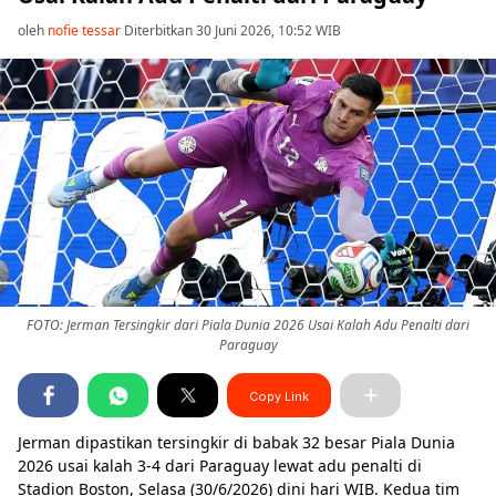
oleh
nofie tessar
Diterbitkan 30 Juni 2026, 10:52 WIB
FOTO: Jerman Tersingkir dari Piala Dunia 2026 Usai Kalah Adu Penalti dari
Paraguay
Copy Link
Jerman dipastikan tersingkir di babak 32 besar Piala Dunia
2026 usai kalah 3-4 dari Paraguay lewat adu penalti di
Stadion Boston, Selasa (30/6/2026) dini hari WIB. Kedua tim