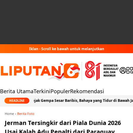
Iklan - Scroll ke bawah untuk melanjutkan
Berita Utama
Terkini
Populer
Rekomendasi
Jejak Gempa Sesar Baribis, Bahaya yang Tidur di Bawah Jabodetabek
HEADLINE
Home
Berita Foto
Jerman Tersingkir dari Piala Dunia 2026
Usai Kalah Adu Penalti dari Paraguay