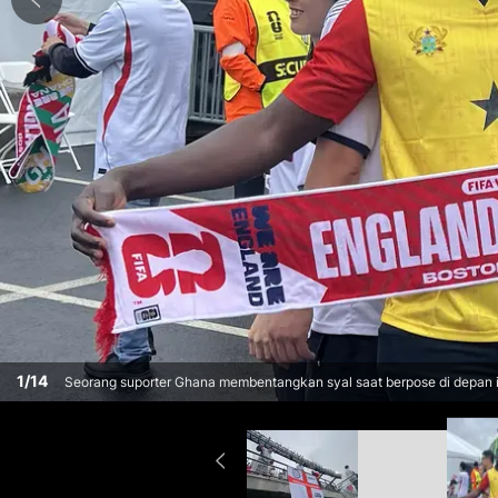
1
/
14
Seorang suporter Ghana membentangkan syal saat berpose di depan ins
Foxborough, Boston, AS, Senin (23/6/2026). Antusiasme suporter kedu
Ghana. (KLY Sports/Hery Kurniawan/Adv/Powerade)