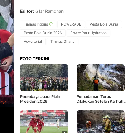
Editor:
Gilar Ramdhani
Timnas Inggris
POWERADE
Pesta Bola Dunia
Pesta Bola Dunia 2026
Power Your Hydration
Advertorial
Timnas Ghana
FOTO TERKINI
6
7
1
/
14
Satu keluarga suporter Inggris berfoto di depan instalasi pe
Persebaya Juara Piala
Pemadaman Terus
(23/6/2026). Ribuan pendukung kedua tim memadati stadion 
Presiden 2026
Dilakukan Setelah Karhutla
pnya
Kurniawan/Adv/Powerade)
Melanda Gunung Bromo