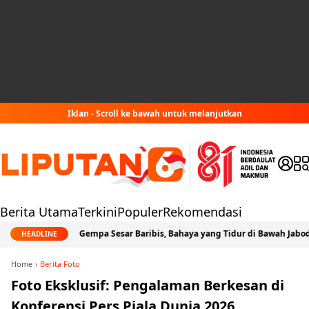
Iklan - Scroll ke bawah untuk melanjutkan
Berita Utama
Terkini
Populer
Rekomendasi
Jejak Gempa Sesar Baribis, Bahaya yang Tidur di Bawah Jabodetabek
HEADLINE
Home
Berita Foto
Foto Eksklusif: Pengalaman Berkesan di
Konferensi Pers Piala Dunia 2026,