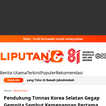
Iklan - Scroll ke bawah untuk melanjutkan
Berita Utama
Terkini
Populer
Rekomendasi
is, Bahaya yang Tidur di Bawah Jabodetabek
HEADLINE
Home
Berita Foto
Pendukung Timnas Korea Selatan Gegap
Gempita Sambut Kemenangan Pertama