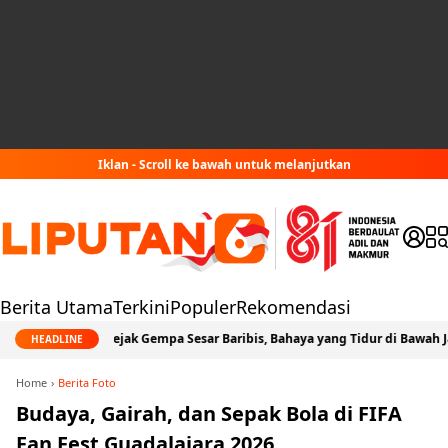
Iklan - Scroll ke bawah untuk melanjutkan
Berita Utama
Terkini
Populer
Rekomendasi
Jejak Gempa Sesar Baribis, Bahaya yang Tidur di Bawah Jabodetabe
HEADLINE
Home
Berita Foto
Budaya, Gairah, dan Sepak Bola di FIFA
Fan Fest Guadalajara 2026