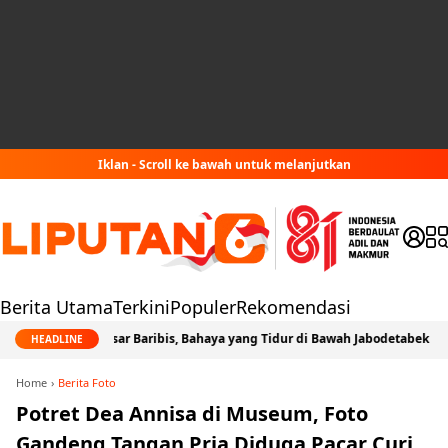
Iklan - Scroll ke bawah untuk melanjutkan
Berita Utama
Terkini
Populer
Rekomendasi
ak Gempa Sesar Baribis, Bahaya yang Tidur di Bawah Jabodetabek
HEADLINE
Home
Berita Foto
Potret Dea Annisa di Museum, Foto
Gandeng Tangan Pria Diduga Pacar Curi