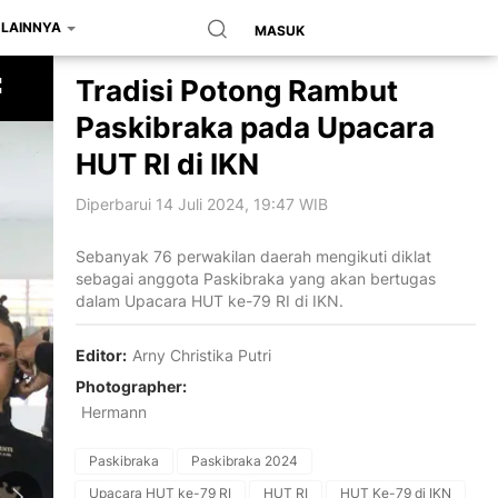
LAINNYA
MASUK
Tradisi Potong Rambut
Paskibraka pada Upacara
HUT RI di IKN
Diperbarui 14 Juli 2024, 19:47 WIB
Sebanyak 76 perwakilan daerah mengikuti diklat
sebagai anggota Paskibraka yang akan bertugas
dalam Upacara HUT ke-79 RI di IKN.
Editor:
Arny Christika Putri
Photographer:
Hermann
Paskibraka
Paskibraka 2024
Upacara HUT ke-79 RI
HUT RI
HUT Ke-79 di IKN