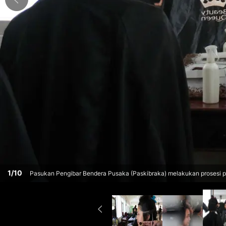
1
/
10
Pasukan Pengibar Bendera Pusaka (Paskibraka) melakukan prosesi po
Minggu (14/7/2024). (Liputan6.com/Herman Zakharia)