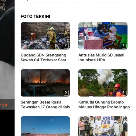
FOTO TERKINI
7
7
Gudang SDN Srengseng
Antusias Murid SD Jalani
Sawah 04 Terbakar Saat
Imunisasi HPV
Kegiatan Belajar Mengajar
5
4
1
/
10
Para calon anggota Pasukan Pengibar Bendera Pusaka (Paski
Serangan Besar Rusia
Karhutla Gunung Bromo
pnya
Jakarta, Minggu (14/7/2024). (Liputan6.com/Herman Zakhari
Tewaskan 17 Orang di Kyiv
Meluas Hingga Probolinggo