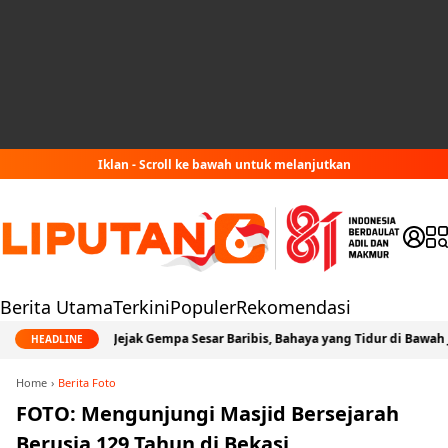
Iklan - Scroll ke bawah untuk melanjutkan
Berita Utama
Terkini
Populer
Rekomendasi
Jejak Gempa Sesar Baribis, Bahaya yang Tidur di Bawah Jabodetabek
HEADLINE
Home
Berita Foto
FOTO: Mengunjungi Masjid Bersejarah
Berusia 129 Tahun di Bekasi