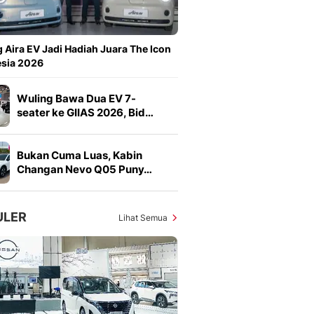
Sport
Berita Bola Terkini, Ja
Klasemen, Hasil Liga
 Aira EV Jadi Hadiah Juara The Icon
esia 2026
Wuling Bawa Dua EV 7-
seater ke GIIAS 2026, Bid…
Bukan Cuma Luas, Kabin
Changan Nevo Q05 Puny…
ULER
Lihat Semua