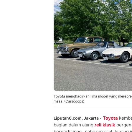
Toyota menghadirkan lima model yang merepres
masa. (Carscoops)
Toyota
kembal
Liputan6.com, Jakarta -
bagian dalam ajang
reli klasik
bergen
berpartisipasi, pabrikan asal Jepang