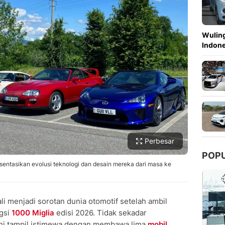
Copy Link
Wuling
Indon
Perbesar
POP
entasikan evolusi teknologi dan desain mereka dari masa ke
i menjadi sorotan dunia otomotif setelah ambil
gsi
1000 Miglia
edisi 2026. Tidak sekadar
 ini tampil istimewa dengan membawa lima
mobil