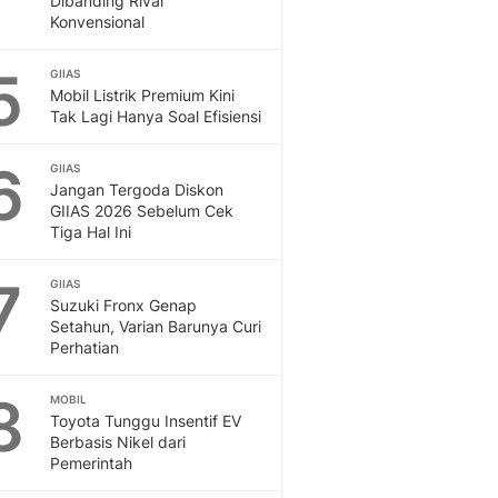
Dibanding Rival
Konvensional
5
GIIAS
Mobil Listrik Premium Kini
Tak Lagi Hanya Soal Efisiensi
6
GIIAS
Jangan Tergoda Diskon
GIIAS 2026 Sebelum Cek
Tiga Hal Ini
7
GIIAS
Suzuki Fronx Genap
Setahun, Varian Barunya Curi
Perhatian
8
MOBIL
Toyota Tunggu Insentif EV
Berbasis Nikel dari
Pemerintah