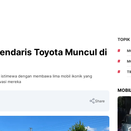
TOPIK
endaris Toyota Muncul di
#
MO
#
M
#
T
il istimewa dengan membawa lima mobil ikonik yang
vasi mereka
MOBIL
Share