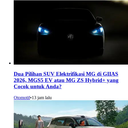
Dua Pilihan SUV Elektrifikasi MG di GIIAS
2026, MGS5 EV atau MG ZS Hybrid+ yang
Cocok untuk Anda?
Otomotif
•
13 jam lalu