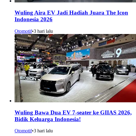
Wuling Aira EV Jadi Hadiah Juara The Icon
Indonesia 2026
Otomotif
•
3 hari lalu
Wuling Bawa Dua EV 7-seater ke GIIAS 2026,
Bidik Keluarga Indonesia!
Otomotif
•
3 hari lalu