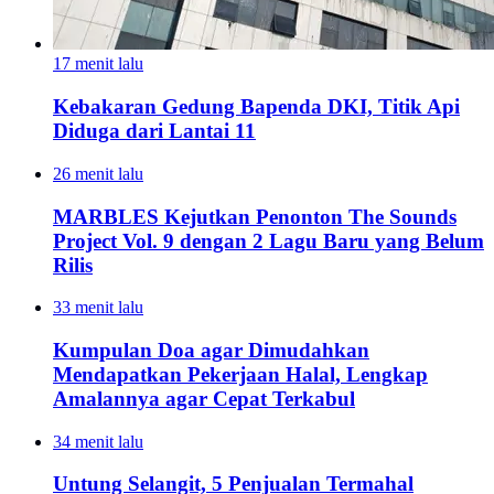
17 menit lalu
Kebakaran Gedung Bapenda DKI, Titik Api
Diduga dari Lantai 11
26 menit lalu
MARBLES Kejutkan Penonton The Sounds
Project Vol. 9 dengan 2 Lagu Baru yang Belum
Rilis
33 menit lalu
Kumpulan Doa agar Dimudahkan
Mendapatkan Pekerjaan Halal, Lengkap
Amalannya agar Cepat Terkabul
34 menit lalu
Untung Selangit, 5 Penjualan Termahal