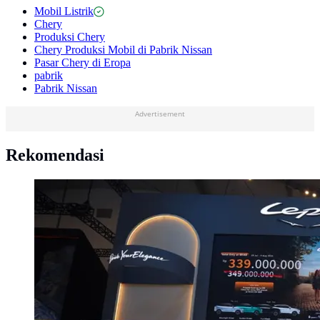
Mobil Listrik
Chery
Produksi Chery
Chery Produksi Mobil di Pabrik Nissan
Pasar Chery di Eropa
pabrik
Pabrik Nissan
Advertisement
Rekomendasi