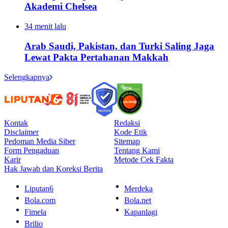
Akademi Chelsea
34 menit lalu
Arab Saudi, Pakistan, dan Turki Saling Jaga
Lewat Pakta Pertahanan Makkah
Selengkapnya
Kontak
Redaksi
Disclaimer
Kode Etik
Pedoman Media Siber
Sitemap
Form Pengaduan
Tentang Kami
Karir
Metode Cek Fakta
Hak Jawab dan Koreksi Berita
Liputan6
Merdeka
Bola.com
Bola.net
Fimela
Kapanlagi
Brilio