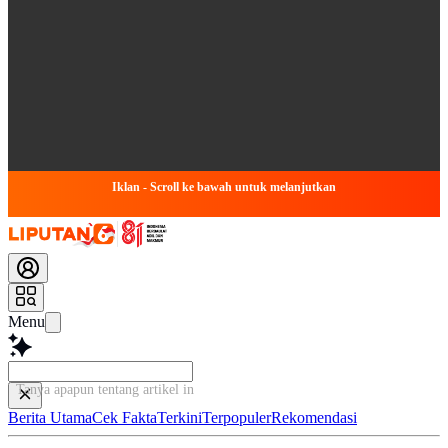
Iklan - Scroll ke bawah untuk melanjutkan
Menu
Tanya apapun tentang artikel ini...
Berita Utama
Cek Fakta
Terkini
Terpopuler
Rekomendasi