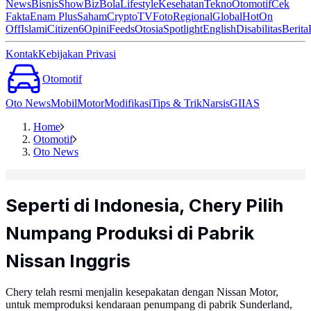
News
Bisnis
ShowBiz
Bola
Lifestyle
Kesehatan
Tekno
Otomotif
Cek
Fakta
Enam Plus
Saham
Crypto
TV
Foto
Regional
Global
Hot
On
Off
Islami
Citizen6
Opini
Feeds
Otosia
Spotlight
English
Disabilitas
Berita
Kontak
Kebijakan Privasi
Otomotif
Oto News
Mobil
Motor
Modifikasi
Tips & Trik
Narsis
GIIAS
Home
Otomotif
Oto News
Seperti di Indonesia, Chery Pilih
Numpang Produksi di Pabrik
Nissan Inggris
Chery telah resmi menjalin kesepakatan dengan Nissan Motor,
untuk memproduksi kendaraan penumpang di pabrik Sunderland,