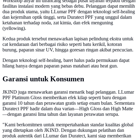
Workshop anyar ini dirancang sebagai pusat layanan terpadu dengan
fasilitas instalasi modern yang bebas debu. Pelanggan dapat memilih
dua produk utama, yaitu LLumar PPF dengan teknologi self-healing
dan kejernihan optik tinggi, serta Duratect PPF yang unggul dalam
ketahanan terhadap noda, zat kimia, dan efek menguning
(yellowing).
Kedua produk tersebut menawarkan lapisan pelindung ekstra untuk
cat kendaraan dari berbagai risiko seperti batu kerikil, kotoran
burung, paparan sinar UV, hingga goresan ringan akibat pencucian.
Dengan teknologi self-healing, baret halus pada permukaan dapat
hilang hanya dengan paparan panas matahari atau heat gun.
Garansi untuk Konsumen
JKIND juga menawarkan garansi menarik bagi pelanggan. LLumar
PPF Platinum Gloss memberikan efek kilap seperti baru dengan
garansi 10 tahun dan perawatan gratis setiap enam bulan. Sementara
Duratect PPF hadir dalam dua varian—High Gloss dan High Matte
—dengan garansi lima tahun dan layanan perawatan serupa.
"Kami berkomitmen untuk mempertahankan standar kualitas global
yang ditetapkan oleh JKIND. Dengan dukungan pelatihan dan
produk autentik dari LLumar dan Duratect, kami siap memberikan