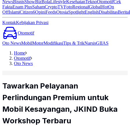
News
Bisnis
ShowBiz
Bola
Lifestyle
Kesehatan
Tekno
Otomotif
Cek
Fakta
Enam Plus
Saham
Crypto
TV
Foto
Regional
Global
Hot
On
Off
Islami
Citizen6
Opini
Feeds
Otosia
Spotlight
English
Disabilitas
Berita
Kontak
Kebijakan Privasi
Otomotif
Oto News
Mobil
Motor
Modifikasi
Tips & Trik
Narsis
GIIAS
Home
Otomotif
Oto News
Tawarkan Pelayanan
Perlindungan Premium untuk
Mobil Kesayangan, JKIND Buka
Workshop Terbaru