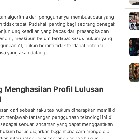
lkan algoritma dari penggunanya, membuat data yang
n tidak tepat. Padahal, penting bagi seorang penegak
njunjung keadilan yang bebas dari prasangka dan
 sendiri, meskipun belum terdapat kasus hukum yang
unaan AI, bukan berarti tidak terdapat potensi
masa yang akan datang.
 Menghasilan Profil Lulusan
I
ulusan dari sebuah fakultas hukum diharapkan memiliki
 menjawab tantangan penggunaan teknologi ini di
I sebagai sebuah ancaman yang dapat menggantikan
 hukum harus diajarkan bagaimana cara mengelola
kan nilai jual sebagai seorang sarjana hukum