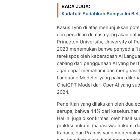
BACA JUGA:
Kudatuli: Sudahkah Bangsa Ini Bel
Kasus Lynn di atas menunjukkan pote
dan peradilan di masa yang akan datan
Princeton University, University of 
2023 menemukan bahwa penyedia “lega
terekspos oleh keberadaan AI Langu
cabang dari penggunaan AI yang be
agar dapat memahami dan menghasilka
Language Modeler yang paling dikenal
ChatGPT Model dari OpenAI yang sudah
2024.
Penelitian yang dilakukan oleh dua 
serupa, bahwa 44% dari keseluruhan 
Hal ini juga dikonfirmasi oleh hasil 
praktisi hukum, mahasiswa hukum, dan
Kanada, dan Prancis yang menemuka
saat ini diharapkan dapat menggunaka