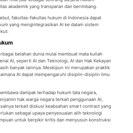
ritas akademik yang transparan dan berimbang.
ut, fakultas-fakultas hukum di Indonesia dapat
kum yang mengintegrasikan AI ke dalam sistem
kut:
 Hukum
erbagai belahan dunia mulai membuat mata kuliah
i AI, seperti AI dan Teknologi, AI dan Hak Kekayan
 masih banyak lainnya. Meskipun ini merupakan praktik
gaimana AI dapat mempengaruhi disiplin-disiplin ilmu
 membawa dampak terhadap hukum tata negara,
enjamin hak warga negara terkait penggunaan AI,
alnya terkait diskusi keabsahan smart contract yang
iperlukan sebagai upaya penyesuaian alih teknologi
uan untuk berpikir kritis dan menyusun konstruksi