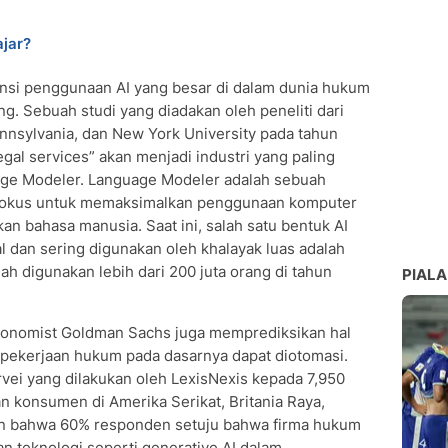
ajar?
nsi penggunaan AI yang besar di dalam dunia hukum
g. Sebuah studi yang diadakan oleh peneliti dari
Pennsylvania, dan New York University pada tahun
l services” akan menjadi industri yang paling
age Modeler. Language Modeler adalah sebuah
rfokus untuk memaksimalkan penggunaan komputer
n bahasa manusia. Saat ini, salah satu bentuk AI
 dan sering digunakan oleh khalayak luas adalah
 digunakan lebih dari 200 juta orang di tahun
PIALA
economist Goldman Sachs juga memprediksikan hal
pekerjaan hukum pada dasarnya dapat diotomasi.
survei yang dilakukan oleh LexisNexis kepada 7,950
 konsumen di Amerika Serikat, Britania Raya,
n bahwa 60% responden setuju bahwa firma hukum
n teknologi seperti generative AI dalam