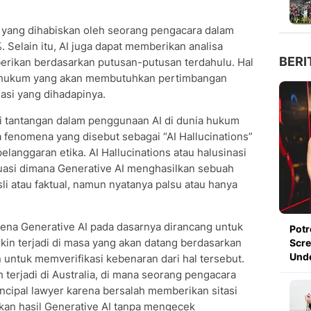
 yang dihabiskan oleh seorang pengacara dalam
Selain itu, AI juga dapat memberikan analisa
BERI
berikan berdasarkan putusan-putusan terdahulu. Hal
i hukum yang akan membutuhkan pertimbangan
igasi yang dihadapinya.
i tantangan dalam penggunaan AI di dunia hukum
a fenomena yang disebut sebagai “AI Hallucinations”
langgaran etika. AI Hallucinations atau halusinasi
uasi dimana Generative AI menghasilkan sebuah
sli atau faktual, namun nyatanya palsu atau hanya
arena Generative AI pada dasarnya dirancang untuk
Potr
in terjadi di masa yang akan datang berdasarkan
Scre
Und
an untuk memverifikasi kebenaran dari hal tersebut.
 terjadi di Australia, di mana seorang pengacara
rincipal lawyer karena bersalah memberikan sitasi
rkan hasil Generative AI tanpa mengecek