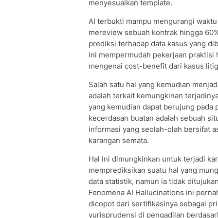
menyesuaikan template.
AI terbukti mampu mengurangi waktu
mereview sebuah kontrak hingga 60%. 
prediksi terhadap data kasus yang di
ini mempermudah pekerjaan praktis
mengenai cost-benefit dari kasus lit
Salah satu hal yang kemudian menjad
adalah terkait kemungkinan terjadiny
yang kemudian dapat berujung pada pe
kecerdasan buatan adalah sebuah sit
informasi yang seolah-olah bersifat a
karangan semata.
Hal ini dimungkinkan untuk terjadi k
memprediksikan suatu hal yang mungk
data statistik, namun ia tidak ditujuk
Fenomena AI Hallucinations ini pernah
dicopot dari sertifikasinya sebagai p
yurisprudensi di pengadilan berdasa