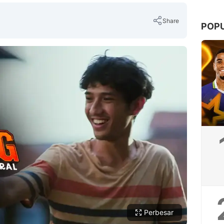
Share
POP
Copy Link
Perbesar