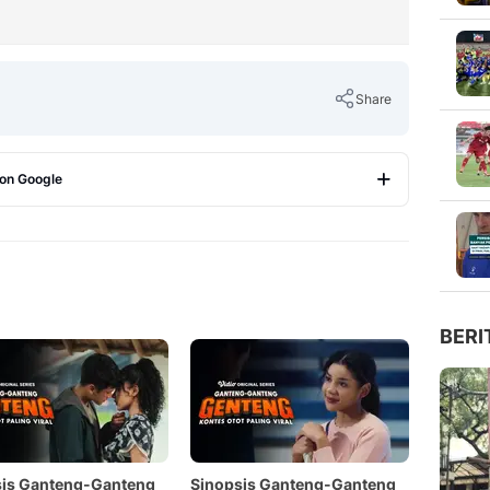
Share
 on Google
Copy Link
BERI
sis Ganteng-Ganteng
Sinopsis Ganteng-Ganteng