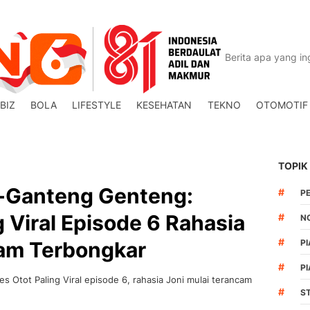
BIZ
BOLA
LIFESTYLE
KESEHATAN
TEKNO
OTOMOTIF
TOPIK
-Ganteng Genteng:
#
P
 Viral Episode 6 Rahasia
#
N
#
cam Terbongkar
PI
#
PI
 Otot Paling Viral episode 6, rahasia Joni mulai terancam
#
S