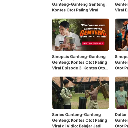
Ganteng-Ganteng Genteng:
Genten
Kontes Otot Paling Viral
Viral 
Diculi
Sinopsis Ganteng-Ganteng
Sinops
Genteng: Kontes Otot Paling
Ganten
Viral Episode 3, Kontes Otot
Otot P
Resmi Digelar
Lanjut
Joni
Series Ganteng-Ganteng
Daftar
Genteng: Kontes Otot Paling
Ganten
Viral di Vidio: Belajar Jadi
Otot Pa