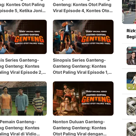
g: Kontes Otot Paling
Genteng: Kontes Otot Paling
Episode 5, Ketika Joni
Viral Episode 4, Kontes Otot
k
Dimulai
Rizk
Begi
is Series Ganteng-
Sinopsis Series Ganteng-
g Genteng: Kontes
Ganteng Genteng: Kontes
aling Viral Episode 2,
Otot Paling Viral Episode 1,
kan Ide Kontes Otot
Nonton Gratis di Vidio
 Pemain Ganteng-
Nonton Duluan Ganteng-
g Genteng: Kontes
Ganteng Genteng: Kontes
ling Viral di Vidio
Otot Paling Viral dengan