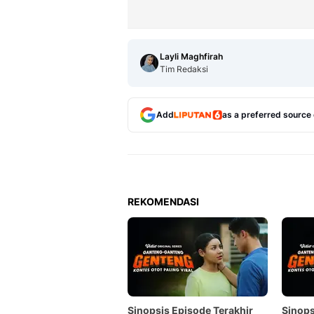
Layli Maghfirah
Tim Redaksi
Add
as a preferred source
REKOMENDASI
Sinopsis Episode Terakhir
Sinop