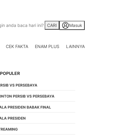
CARI
Masuk
CEK FAKTA
ENAM PLUS
LAINNYA
Saham
Berita Saham, Investas
Indonesia
 POPULER
Crypto
Berita Crypto Hari Ini
ERSIB VS PERSEBAYA
TV
Kumpulan Video Berita
ONTON PERSIB VS PERSEBAYA
Liputan Berita Terkini
ALA PRESIDEN BABAK FINAL
Foto
Galeri Photo Menarik B
ALA PRESIDEN
Di Liputan6.com
TREAMING
Regional