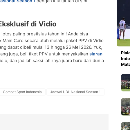
Nasional Season 1
dengan klik tautan di sini.
ksklusif di Vidio
otos paling prestisius tahun ini! Anda bisa
k Main Card secara utuh melalui paket PPV di Vidio
ng dapat dibeli mulai 13 hingga 26 Mei 2026. Yuk,
Pial
ng juga, beli tiket PPV untuk menyaksikan
siaran
Indo
dio, dan jadilah saksi lahirnya juara baru dari dunia
Mat
Combat Sport Indonesia
Jadwal UBL Nasional Season 1