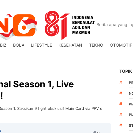
BIZ
BOLA
LIFESTYLE
KESEHATAN
TEKNO
OTOMOTIF
TOPIK
al Season 1, Live
#
P
!
#
N
#
PI
Season 1. Saksikan 9 fight eksklusif Main Card via PPV di
#
PI
#
S
a