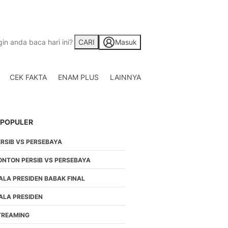
CARI
Masuk
CEK FAKTA
ENAM PLUS
LAINNYA
Saham
Berita Saham, Investas
Indonesia
 POPULER
Crypto
Berita Crypto Hari Ini
ERSIB VS PERSEBAYA
TV
Kumpulan Video Berita
ONTON PERSIB VS PERSEBAYA
Liputan Berita Terkini
ALA PRESIDEN BABAK FINAL
Foto
Galeri Photo Menarik B
ALA PRESIDEN
Di Liputan6.com
TREAMING
Regional