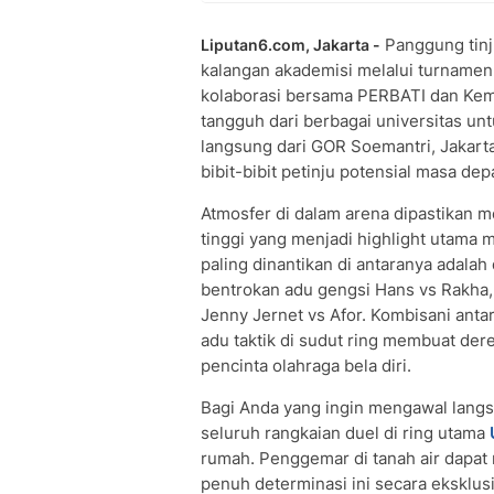
Panggung tinju
Liputan6.com, Jakarta -
kalangan akademisi melalui turname
kolaborasi bersama PERBATI dan Ke
tangguh dari berbagai universitas un
langsung dari GOR Soemantri, Jakarta
bibit-bibit petinju potensial masa dep
Atmosfer di dalam arena dipastikan me
tinggi yang menjadi highlight utama 
paling dinantikan di antaranya adala
bentrokan adu gengsi Hans vs Rakha
Jenny Jernet vs Afor. Kombisani antara
adu taktik di sudut ring membuat dere
pencinta olahraga bela diri.
Bagi Anda yang ingin mengawal langsu
seluruh rangkaian duel di ring utama
rumah. Penggemar di tanah air dapat
penuh determinasi ini secara eksklus