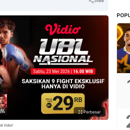
Share
POP
Copy Link
Perbesar
i Vidio!