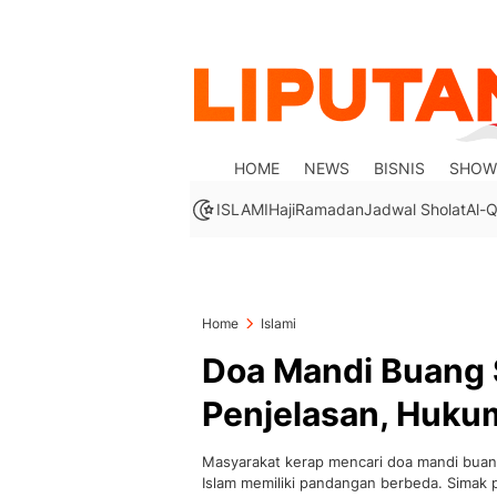
HOME
NEWS
BISNIS
SHOW
ISLAMI
Haji
Ramadan
Jadwal Sholat
Al-Q
Home
Islami
Doa Mandi Buang S
Penjelasan, Huku
Masyarakat kerap mencari doa mandi buang 
Islam memiliki pandangan berbeda. Simak 