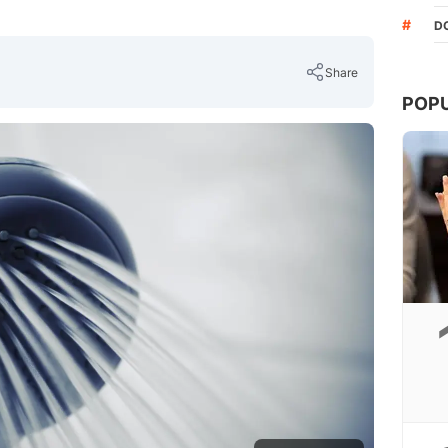
#
D
Share
POP
Copy Link