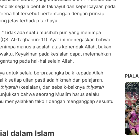
enolak segala bentuk takhayul dan kepercayaan pada
arena hal tersebut bertentangan dengan prinsip
ang jelas terhadap takhayul.
, "Tidak ada suatu musibah pun yang menimpa
" (QS. At-Taghabun: 11). Ayat ini menegaskan bahwa
menimpa manusia adalah atas kehendak Allah, bukan
u waktu. Keyakinan pada kesialan dapat melemahkan
ntung pada hal-hal selain Allah.
ya untuk selalu berprasangka baik kepada Allah
PIALA
ik setiap ujian pasti ada hikmah dan pelajaran.
thiyarah
(kesialan), dan sebaik-baiknya
thiyarah
nunjukkan bahwa seorang Muslim harus selalu
atau menyalahkan takdir dengan menganggap sesuatu
al dalam Islam