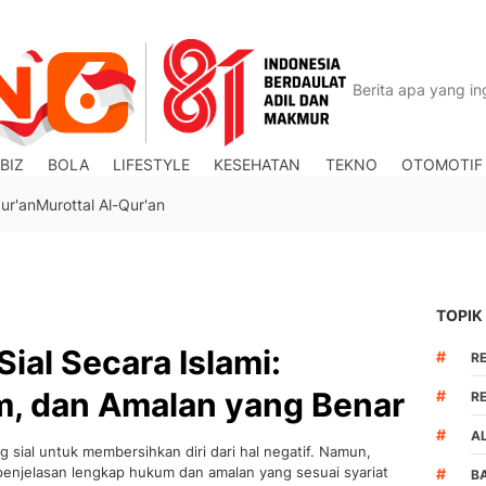
BIZ
BOLA
LIFESTYLE
KESEHATAN
TEKNO
OTOMOTIF
ur'an
Murottal Al-Qur'an
TOPIK
ial Secara Islami:
#
R
m, dan Amalan yang Benar
#
R
#
A
sial untuk membersihkan diri dari hal negatif. Namun,
penjelasan lengkap hukum dan amalan yang sesuai syariat
#
B