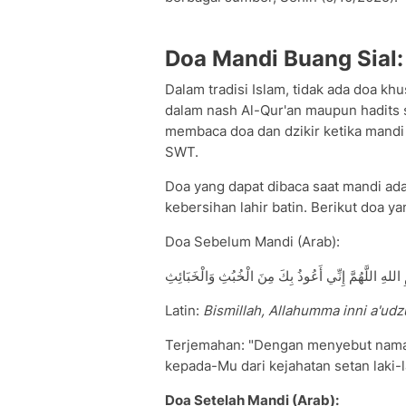
Doa Mandi Buang Sial:
Dalam tradisi Islam, tidak ada doa kh
dalam nash Al-Qur'an maupun hadits 
membaca doa dan dzikir ketika mandi
SWT.
Doa yang dapat dibaca saat mandi a
kebersihan lahir batin. Berikut doa y
Doa Sebelum Mandi (Arab):
اللهِ اللَّهُمَّ إِنِّي أَعُوذُ بِكَ مِنَ الْخُبُثِ وَالْخَبَائِثِ
Latin:
Bismillah, Allahumma inni a'udz
Terjemahan: "Dengan menyebut nama 
kepada-Mu dari kejahatan setan laki-
Doa Setelah Mandi (Arab):