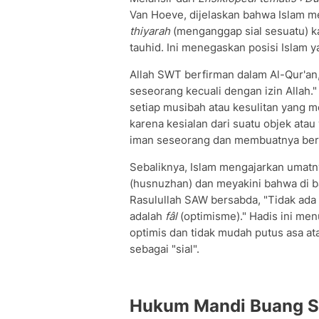
Van Hoeve, dijelaskan bahwa Islam m
thiyarah
(menganggap sial sesuatu) k
tauhid. Ini menegaskan posisi Islam y
Allah SWT berfirman dalam Al-Qur'an
seseorang kecuali dengan izin Allah.
setiap musibah atau kesulitan yang 
karena kesialan dari suatu objek ata
iman seseorang dan membuatnya berga
Sebaliknya, Islam mengajarkan umatn
(husnuzhan) dan meyakini bahwa di bal
Rasulullah SAW bersabda, "Tidak ada
adalah
fâl
(optimisme)." Hadis ini me
optimis dan tidak mudah putus asa 
sebagai "sial".
Hukum Mandi Buang Si