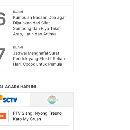
Sport
Berita Bola Terkini, Ja
6
ISLAMI
Klasemen, Hasil Liga
Kumpulan Bacaan Doa agar
Dijauhkan dari Sifat
Sombong dan Riya Teks
Arab, Latin dan Artinya
7
ISLAMI
Jadwal Menghafal Surat
Pendek yang Efektif Setiap
Hari, Cocok untuk Pemula