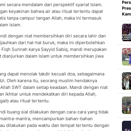
Pers
mi secara mendalam dari perspektif syariat Islam.
Pres
an keyakinan bahwa air atau ritual tertentu dapat
Kami
is tanpa campur tangan Allah, maka ini termasuk
alam Islam.
di dengan niat membersihkan diri secara lahir dan
dijauhkan dari hal-hal buruk, maka ini diperbolehkan
ab Fiqh Sunnah karya Sayyid Sabiq, mandi merupakan
t dianjurkan dalam Islam untuk membersihkan jiwa
ang dapat menolak takdir kecuali doa, sebagaimana
idzi. Oleh karena itu, seorang muslim hendaknya
 Allah SWT dalam setiap keadaan. Mandi dengan niat
n ikhtiar untuk mendekatkan diri kepada Allah,
ib atau ritual tertentu.
andi buang sial dilakukan dengan cara-cara yang tidak
n mantra-mantra, mencampurkan bahan-bahan
tau dilakukan pada waktu dan tempat tertentu dengan