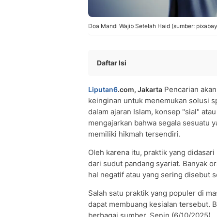
Doa Mandi Wajib Setelah Haid (sumber: pixabay
Daftar Isi
Doa Mandi Buang Sial: Arab, Latin, d
Pencarian aka
Liputan6
.com, Jakarta
Konsep Kesialan Dalam Islam
keinginan untuk menemukan solusi sp
Hukum Mandi Buang Sial dalam Islam
dalam ajaran Islam, konsep "sial" atau
Cara Membersihkan Diri Secara Islami
mengajarkan bahwa segala sesuatu ya
Dzikir dan Doa Perlindungan dalam Is
memiliki hikmah tersendiri.
FAQ
Oleh karena itu, praktik yang didasar
dari sudut pandang syariat. Banyak o
hal negatif atau yang sering disebut 
Salah satu praktik yang populer di 
dapat membuang kesialan tersebut. Be
berbagai sumber, Senin (6/10/2025).