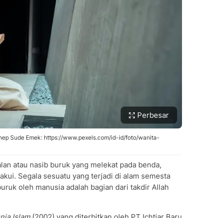
Perbesar
eynep Sude Emek: https://www.pexels.com/id-id/foto/wanita-
lan atau nasib buruk yang melekat pada benda,
iakui. Segala sesuatu yang terjadi di alam semesta
uruk oleh manusia adalah bagian dari takdir Allah
nia Islam
(2002) yang diterbitkan oleh PT Ichtiar Baru