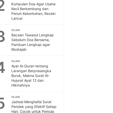
2
Feeds
Kumpulan Doa Agar Usaha
Kecil Berkembang dan
Feeds Liputan6: Kumpul
Penuh Keberkahan, Rezeki
Terbaru Harian
Lancar
Otosia
Otosia
3
ISLAMI
Spotlight
Bacaan Tawasul Lengkap
Berita Terkini, Kabar Te
Sebelum Doa Bersama,
Dan Dunia - Liputan6.
Panduan Lengkap agar
Mustajab
English
Exploring Knowledge, T
4
ISLAMI
En.Liputan6.com
Ayat Al-Quran tentang
Disabilitas
Larangan Berprasangka
Disabilitas Berita Terkini
Buruk, Makna Surat Al-
Harian, Berita Terbaru,
Hujurat Ayat 12 dan
Berita
Hikmahnya
Berita Hari Ini Politik,
5
Health
ISLAMI
Jadwal Menghafal Surat
Kabar Berita Terbaru D
Pendek yang Efektif Setiap
Diet, Herbal Terbaik
Hari, Cocok untuk Pemula