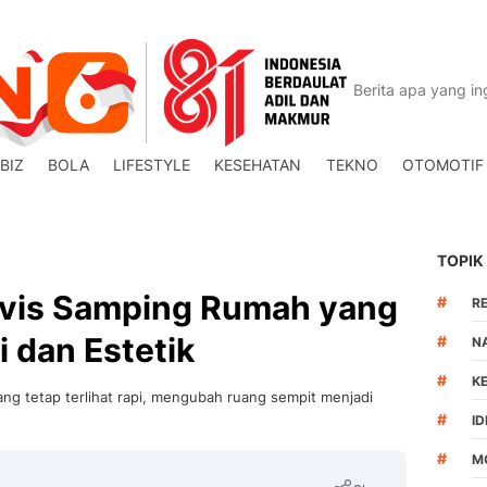
BIZ
BOLA
LIFESTYLE
KESEHATAN
TEKNO
OTOMOTIF
TOPIK
ervis Samping Rumah yang
#
R
i dan Estetik
#
N
#
K
ang tetap terlihat rapi, mengubah ruang sempit menjadi
#
I
#
M