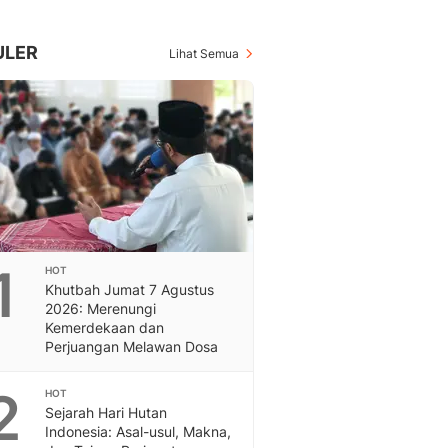
Berita Daerah Dan Peri
Terbaru
Global
ULER
Lihat Semua
Berita Internasional, Sa
Inspiratif, Unik, Dan M
Hot
Hot Liputan6.com Menya
Dan Terbaru
On Off
On Off Liputan6: Sinop
& Berita Bisnis Digital
Islami
1
HOT
Berita & Kajian Islami
Khutbah Jumat 7 Agustus
Hikmah - Liputan6
2026: Merenungi
Citizen6
Kemerdekaan dan
Perjuangan Melawan Dosa
Berita Citizen6 - Medi
Liputan6.com
2
Opini
HOT
Sejarah Hari Hutan
Opini Liputan6: Analis
Indonesia: Asal-usul, Makna,
Pandang Dan Perspekti