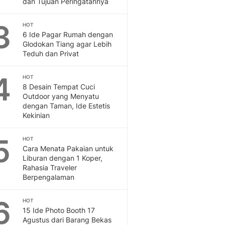
dan Tujuan Peringatannya
Feeds
Feeds Liputan6: Kumpul
3
HOT
Terbaru Harian
6 Ide Pagar Rumah dengan
Otosia
Glodokan Tiang agar Lebih
Teduh dan Privat
Otosia
Spotlight
4
Berita Terkini, Kabar Te
HOT
8 Desain Tempat Cuci
Dan Dunia - Liputan6.
Outdoor yang Menyatu
English
dengan Taman, Ide Estetis
Exploring Knowledge, T
Kekinian
En.Liputan6.com
Disabilitas
5
HOT
Disabilitas Berita Terkini
Cara Menata Pakaian untuk
Harian, Berita Terbaru,
Liburan dengan 1 Koper,
Rahasia Traveler
Berita
Berpengalaman
Berita Hari Ini Politik,
Health
6
HOT
Kabar Berita Terbaru D
15 Ide Photo Booth 17
Diet, Herbal Terbaik
Agustus dari Barang Bekas