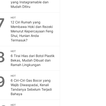
Sport
yang Instagramable dan
Berita Bola Terkini, Ja
Mudah Ditiru
Klasemen, Hasil Liga
7
HOT
12 Ciri Rumah yang
Membawa Hoki dan Rezeki
Menurut Kepercayaan Feng
Shui, Hunian Anda
Termasuk?
8
HOT
6 Tirai Hias dari Botol Plastik
Bekas, Mudah Dibuat dan
Ramah Lingkungan
9
HOT
6 Ciri-Ciri Gas Bocor yang
Wajib Diwaspadai, Kenali
Tandanya Sebelum Terjadi
Bahaya
HOT