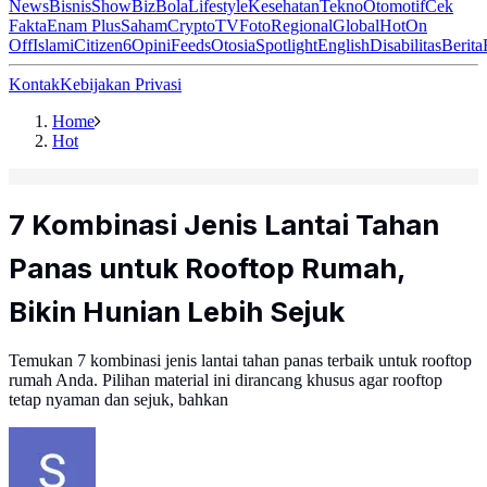
News
Bisnis
ShowBiz
Bola
Lifestyle
Kesehatan
Tekno
Otomotif
Cek
Fakta
Enam Plus
Saham
Crypto
TV
Foto
Regional
Global
Hot
On
Off
Islami
Citizen6
Opini
Feeds
Otosia
Spotlight
English
Disabilitas
Berita
Kontak
Kebijakan Privasi
Home
Hot
7 Kombinasi Jenis Lantai Tahan
Panas untuk Rooftop Rumah,
Bikin Hunian Lebih Sejuk
Temukan 7 kombinasi jenis lantai tahan panas terbaik untuk rooftop
rumah Anda. Pilihan material ini dirancang khusus agar rooftop
tetap nyaman dan sejuk, bahkan