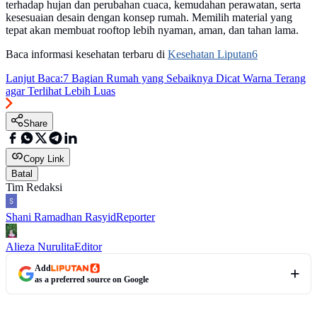
terhadap hujan dan perubahan cuaca, kemudahan perawatan, serta
kesesuaian desain dengan konsep rumah. Memilih material yang
tepat akan membuat rooftop lebih nyaman, aman, dan tahan lama.
Baca informasi kesehatan terbaru di
Kesehatan Liputan6
Lanjut Baca:
7 Bagian Rumah yang Sebaiknya Dicat Warna Terang
agar Terlihat Lebih Luas
Share
Copy Link
Batal
Tim Redaksi
Shani Ramadhan Rasyid
Reporter
Alieza Nurulita
Editor
Add
as a preferred source on Google