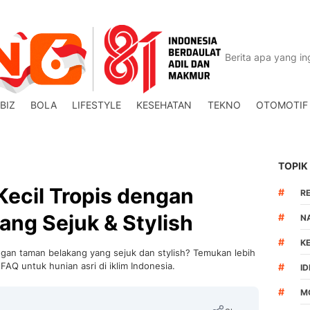
BIZ
BOLA
LIFESTYLE
KESEHATAN
TEKNO
OTOMOTIF
TOPIK
ecil Tropis dengan
#
R
ng Sejuk & Stylish
#
N
#
K
dengan taman belakang yang sejuk dan stylish? Temukan lebih
FAQ untuk hunian asri di iklim Indonesia.
#
I
#
M