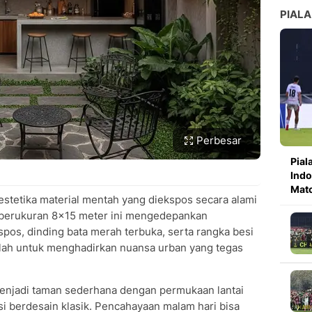
PIALA
Perbesar
Pial
Indo
Mat
stetika material mentah yang diekspos secara alami
 berukuran 8×15 meter ini mengedepankan
os, dinding bata merah terbuka, serta rangka besi
lah untuk menghadirkan nuansa urban yang tegas
menjadi taman sederhana dengan permukaan lantai
si berdesain klasik. Pencahayaan malam hari bisa