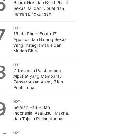
6
Sport
6 Tirai Hias dari Botol Plastik
Berita Bola Terkini, Ja
Bekas, Mudah Dibuat dan
Ramah Lingkungan
Klasemen, Hasil Liga
7
HOT
15 Ide Photo Booth 17
Agustus dari Barang Bekas
yang Instagramable dan
Mudah Ditiru
8
HOT
7 Tanaman Pendamping
Alpukat yang Membantu
Penyerbukan Alami, Bikin
Buah Lebat
9
HOT
Sejarah Hari Hutan
Indonesia: Asal-usul, Makna,
dan Tujuan Peringatannya
HOT