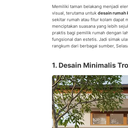
Tips Menata Taman Belakang pada L
Memiliki taman belakang menjadi ele
FAQ
visual, terutama untuk
desain rumah 
• Q: Apa keuntungan memiliki rumah 
sekitar rumah atau fitur kolam dapat
• Q: Bagaimana memaksimalkan sirkula
menciptakan suasana yang lebih sejuk.
• Q: Jenis tanaman apa yang cocok u
praktis bagi pemilik rumah dengan la
• Q: Berapa perkiraan biaya memban
fungsional dan estetis. Jadi simak u
• Q: Bisakah taman belakang dibuat d
rangkum dari berbagai sumber, Selasa
1. Desain Minimalis Tr