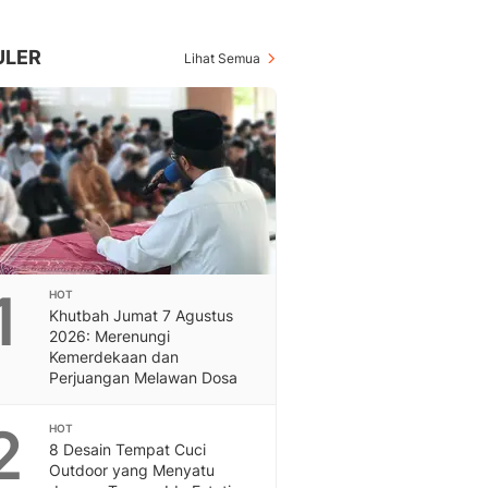
Berita Daerah Dan Peri
Terbaru
Global
ULER
Lihat Semua
Berita Internasional, Sa
Inspiratif, Unik, Dan M
Hot
Hot Liputan6.com Menya
Dan Terbaru
On Off
On Off Liputan6: Sinop
& Berita Bisnis Digital
Islami
1
HOT
Berita & Kajian Islami
Khutbah Jumat 7 Agustus
Hikmah - Liputan6
2026: Merenungi
Citizen6
Kemerdekaan dan
Perjuangan Melawan Dosa
Berita Citizen6 - Medi
Liputan6.com
2
Opini
HOT
8 Desain Tempat Cuci
Opini Liputan6: Analis
Outdoor yang Menyatu
Pandang Dan Perspekti