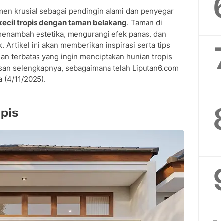
ahan Terbatas
men krusial sebagai pendingin alami dan penyegar
kecil tropis dengan taman belakang
. Taman di
tropis dengan taman belakang?
 menambah estetika, mengurangi efek panas, dan
si udara di rumah kecil tropis?
 Artikel ini akan memberikan inspirasi serta tips
ntuk taman belakang tropis?
han terbatas yang ingin menciptakan hunian tropis
gun rumah ukuran 8x15 meter?
lasan selengkapnya, sebagaimana telah Liputan6.com
i lahan sempit?
 (4/11/2025).
opis