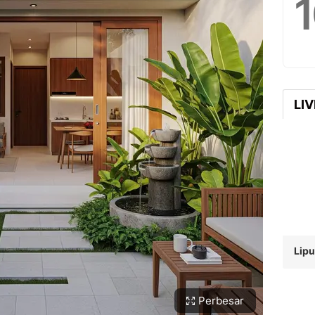
LI
Lip
Perbesar