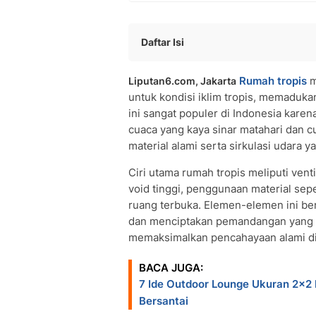
Daftar Isi
Desain Minimalis Tropis
Rumah tropis
m
Liputan6.com, Jakarta
Gaya Modern Industrial
untuk kondisi iklim tropis, memadu
Konsep Skandinavia Cerah
ini sangat populer di Indonesia karen
Rumah Klasik Modern
cuaca yang kaya sinar matahari dan cu
Rumah Kaca (Garden House)
material alami serta sirkulasi udara y
Desain Open Space
Gaya Rustic Alami
Ciri utama rumah tropis meliputi vent
void tinggi, penggunaan material sep
Taman Minimalis Mungil
ruang terbuka. Elemen-elemen ini ber
Taman Tropis Ceria
dan menciptakan pemandangan yang 
Taman Zen yang Menenangkan
memaksimalkan pencahayaan alami di
Taman dengan Kolam Mini
Taman sebagai Perpanjangan Ruang 
BACA JUGA:
Taman Privasi dengan Tanaman Rimb
7 Ide Outdoor Lounge Ukuran 2x2
Taman dengan Rak Kayu Vertikal
Bersantai
Taman Romantis dengan Nuansa Puti