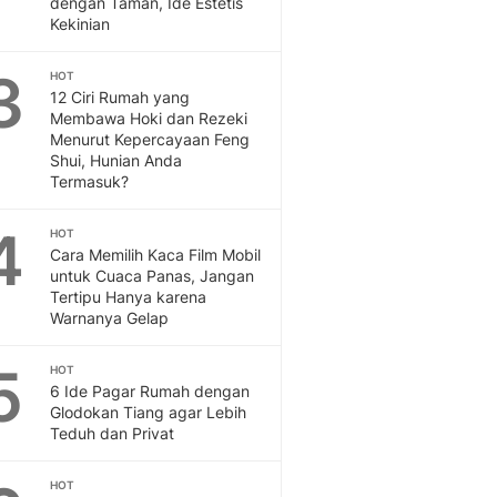
dengan Taman, Ide Estetis
Feeds
Kekinian
Feeds Liputan6: Kumpul
Terbaru Harian
3
HOT
Otosia
12 Ciri Rumah yang
Membawa Hoki dan Rezeki
Otosia
Menurut Kepercayaan Feng
Spotlight
Shui, Hunian Anda
Berita Terkini, Kabar Te
Termasuk?
Dan Dunia - Liputan6.
English
4
HOT
Exploring Knowledge, T
Cara Memilih Kaca Film Mobil
En.Liputan6.com
untuk Cuaca Panas, Jangan
Tertipu Hanya karena
Disabilitas
Warnanya Gelap
Disabilitas Berita Terkini
Harian, Berita Terbaru,
5
HOT
Berita
6 Ide Pagar Rumah dengan
Berita Hari Ini Politik,
Glodokan Tiang agar Lebih
Health
Teduh dan Privat
Kabar Berita Terbaru D
Diet, Herbal Terbaik
HOT