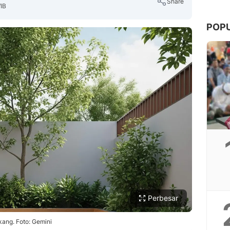
Share
IB
POP
Copy Link
Perbesar
ang. Foto: Gemini