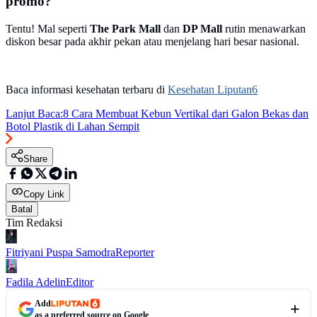
promo?
Tentu! Mal seperti
The Park Mall
dan
DP Mall
rutin menawarkan
diskon besar pada akhir pekan atau menjelang hari besar nasional.
Baca informasi kesehatan terbaru di
Kesehatan Liputan6
Lanjut Baca:
8 Cara Membuat Kebun Vertikal dari Galon Bekas dan
Botol Plastik di Lahan Sempit
Share
Copy Link
Batal
Tim Redaksi
Fitriyani Puspa Samodra
Reporter
Fadila Adelin
Editor
Add
as a preferred source on Google