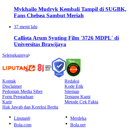
Mykhailo Mudryk Kembali Tampil di SUGBK,
Fans Chelsea Sambut Meriah
37 menit lalu
Callista Arum Syuting Film '3726 MDPL' di
Universitas Brawijaya
Selengkapnya
Kontak
Redaksi
Disclaimer
Kode Etik
Pedoman Media Siber
Sitemap
Form Pengaduan
Tentang Kami
Karir
Metode Cek Fakta
Hak Jawab dan Koreksi Berita
Liputan6
Merdeka
Bola.com
Bola.net