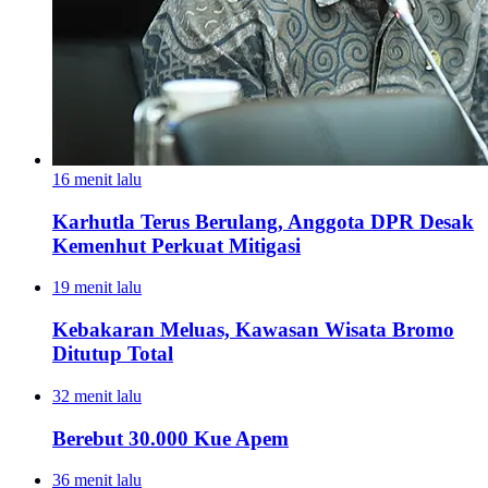
16 menit lalu
Karhutla Terus Berulang, Anggota DPR Desak
Kemenhut Perkuat Mitigasi
19 menit lalu
Kebakaran Meluas, Kawasan Wisata Bromo
Ditutup Total
32 menit lalu
Berebut 30.000 Kue Apem
36 menit lalu