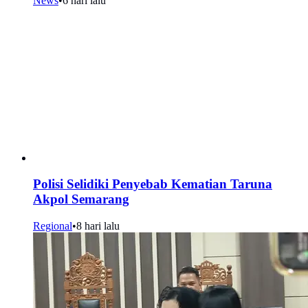
News
•
6 hari lalu
Polisi Selidiki Penyebab Kematian Taruna
Akpol Semarang
Regional
•
8 hari lalu