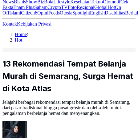
News
Bisnis
ShowBiz
Bola
Lifestyle
Kesehatan
Tekno
Otomotif
Cek
Fakta
Enam Plus
Saham
Crypto
TV
Foto
Regional
Global
Hot
On
Off
Islami
Citizen6
Opini
Feeds
Otosia
Spotlight
English
Disabilitas
Berita
Kontak
Kebijakan Privasi
Home
Hot
13 Rekomendasi Tempat Belanja
Murah di Semarang, Surga Hemat
di Kota Atlas
Jelajahi berbagai rekomendasi tempat belanja murah di Semarang,
dari pasar tradisional hingga pusat grosir dan oleh-oleh, untuk
pengalaman berbelanja hemat dan menyenangkan.