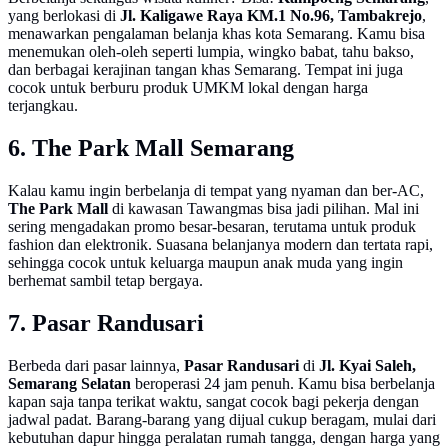
yang berlokasi di
Jl. Kaligawe Raya KM.1 No.96, Tambakrejo
,
menawarkan pengalaman belanja khas kota Semarang. Kamu bisa
menemukan oleh-oleh seperti lumpia, wingko babat, tahu bakso,
dan berbagai kerajinan tangan khas Semarang. Tempat ini juga
cocok untuk berburu produk UMKM lokal dengan harga
terjangkau.
6. The Park Mall Semarang
Kalau kamu ingin berbelanja di tempat yang nyaman dan ber-AC,
The Park Mall
di kawasan Tawangmas bisa jadi pilihan. Mal ini
sering mengadakan promo besar-besaran, terutama untuk produk
fashion dan elektronik. Suasana belanjanya modern dan tertata rapi,
sehingga cocok untuk keluarga maupun anak muda yang ingin
berhemat sambil tetap bergaya.
7. Pasar Randusari
Berbeda dari pasar lainnya,
Pasar Randusari
di
Jl. Kyai Saleh,
Semarang Selatan
beroperasi 24 jam penuh. Kamu bisa berbelanja
kapan saja tanpa terikat waktu, sangat cocok bagi pekerja dengan
jadwal padat. Barang-barang yang dijual cukup beragam, mulai dari
kebutuhan dapur hingga peralatan rumah tangga, dengan harga yang