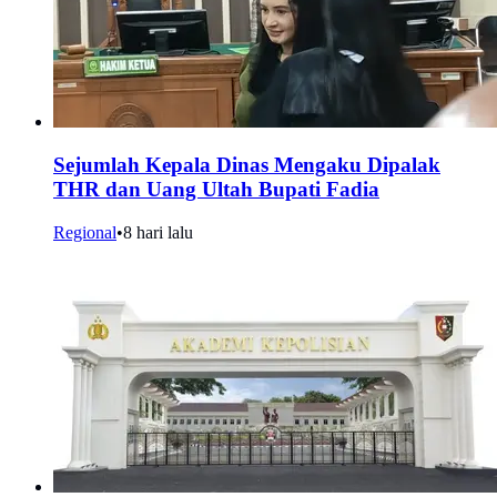
Sejumlah Kepala Dinas Mengaku Dipalak
THR dan Uang Ultah Bupati Fadia
Regional
•
8 hari lalu