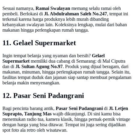
Sesuai namanya,
Ramai Swalayan
memang selalu ramai oleh
pembeli. Berlokasi di
Jl. Abdulrahman Saleh No.247
, tempat ini
terkenal karena harga produknya lebih murah dibanding
kebanyakan swalayan lain. Koleksinya lengkap, mulai dari bahan
makanan hingga perlengkapan rumah tangga.
11. Gelael Supermarket
Ingin tempat belanja yang nyaman dan bersih?
Gelael
Supermarket
memiliki dua cabang di Semarang: di Mal Ciputra
dan di
Jl. Sultan Agung No.97
. Produk yang dijual beragam, dari
makanan, minuman, hingga perlengkapan rumah tangga. Selain itu,
fasilitas tempat duduk dan jajanan siap santap membuat pengalaman
belanja makin menyenangkan.
12. Pasar Seni Padangrani
Bagi pencinta barang antik,
Pasar Seni Padangrani
di
Jl. Letjen
Suprapto, Tanjung Mas
wajib dikunjungi. Di sini kamu bisa
menemukan radio tua, kamera klasik, hingga pernak-pernik vintage
dengan harga yang bisa ditawar. Tempat ini juga sering dijadikan
spot foto ala retro oleh wisatawan.