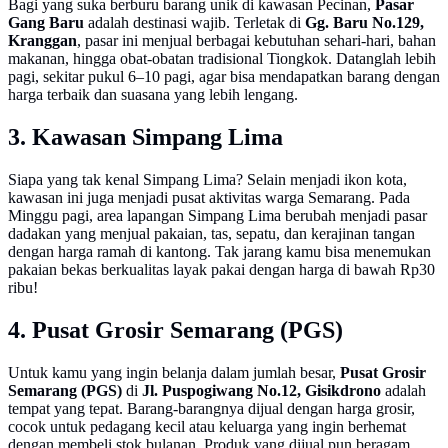
Bagi yang suka berburu barang unik di kawasan Pecinan,
Pasar
Gang Baru
adalah destinasi wajib. Terletak di
Gg. Baru No.129,
Kranggan
, pasar ini menjual berbagai kebutuhan sehari-hari, bahan
makanan, hingga obat-obatan tradisional Tiongkok. Datanglah lebih
pagi, sekitar pukul 6–10 pagi, agar bisa mendapatkan barang dengan
harga terbaik dan suasana yang lebih lengang.
3. Kawasan Simpang Lima
Siapa yang tak kenal Simpang Lima? Selain menjadi ikon kota,
kawasan ini juga menjadi pusat aktivitas warga Semarang. Pada
Minggu pagi, area lapangan Simpang Lima berubah menjadi pasar
dadakan yang menjual pakaian, tas, sepatu, dan kerajinan tangan
dengan harga ramah di kantong. Tak jarang kamu bisa menemukan
pakaian bekas berkualitas layak pakai dengan harga di bawah Rp30
ribu!
4. Pusat Grosir Semarang (PGS)
Untuk kamu yang ingin belanja dalam jumlah besar,
Pusat Grosir
Semarang (PGS)
di
Jl. Puspogiwang No.12, Gisikdrono
adalah
tempat yang tepat. Barang-barangnya dijual dengan harga grosir,
cocok untuk pedagang kecil atau keluarga yang ingin berhemat
dengan membeli stok bulanan. Produk yang dijual pun beragam,