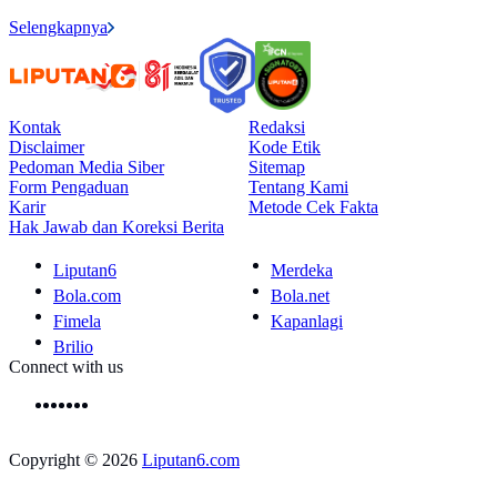
Selengkapnya
Kontak
Redaksi
Disclaimer
Kode Etik
Pedoman Media Siber
Sitemap
Form Pengaduan
Tentang Kami
Karir
Metode Cek Fakta
Hak Jawab dan Koreksi Berita
Liputan6
Merdeka
Bola.com
Bola.net
Fimela
Kapanlagi
Brilio
Connect with us
Copyright © 2026
Liputan6.com