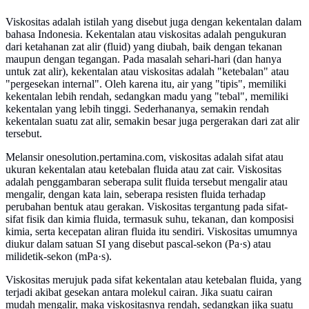
Viskositas adalah istilah yang disebut juga dengan kekentalan dalam
bahasa Indonesia. Kekentalan atau viskositas adalah pengukuran
dari ketahanan zat alir (fluid) yang diubah, baik dengan tekanan
maupun dengan tegangan. Pada masalah sehari-hari (dan hanya
untuk zat alir), kekentalan atau viskositas adalah "ketebalan" atau
"pergesekan internal". Oleh karena itu, air yang "tipis", memiliki
kekentalan lebih rendah, sedangkan madu yang "tebal", memiliki
kekentalan yang lebih tinggi. Sederhananya, semakin rendah
kekentalan suatu zat alir, semakin besar juga pergerakan dari zat alir
tersebut.
Melansir onesolution.pertamina.com, viskositas adalah sifat atau
ukuran kekentalan atau ketebalan fluida atau zat cair. Viskositas
adalah penggambaran seberapa sulit fluida tersebut mengalir atau
mengalir, dengan kata lain, seberapa resisten fluida terhadap
perubahan bentuk atau gerakan. Viskositas tergantung pada sifat-
sifat fisik dan kimia fluida, termasuk suhu, tekanan, dan komposisi
kimia, serta kecepatan aliran fluida itu sendiri. Viskositas umumnya
diukur dalam satuan SI yang disebut pascal-sekon (Pa·s) atau
milidetik-sekon (mPa·s).
Viskositas merujuk pada sifat kekentalan atau ketebalan fluida, yang
terjadi akibat gesekan antara molekul cairan. Jika suatu cairan
mudah mengalir, maka viskositasnya rendah, sedangkan jika suatu