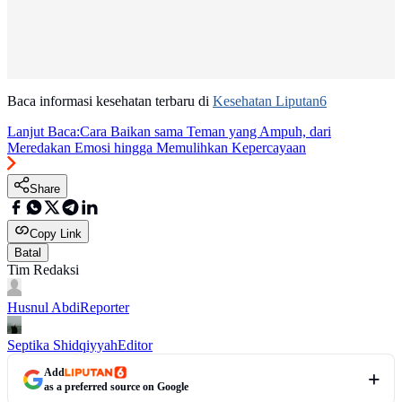
Baca informasi kesehatan terbaru di
Kesehatan Liputan6
Lanjut Baca:
Cara Baikan sama Teman yang Ampuh, dari
Meredakan Emosi hingga Memulihkan Kepercayaan
Share
Copy Link
Batal
Tim Redaksi
Husnul Abdi
Reporter
Septika Shidqiyyah
Editor
Add
as a preferred source on Google