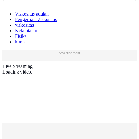
Viskositas adalah
Pengertian Viskositas
viskositas
Kekentalan
Fisika
kimia
Advertisement
Live Streaming
Loading video...