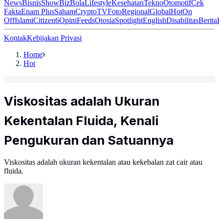
News
Bisnis
ShowBiz
Bola
Lifestyle
Kesehatan
Tekno
Otomotif
Cek
Fakta
Enam Plus
Saham
Crypto
TV
Foto
Regional
Global
Hot
On
Off
Islami
Citizen6
Opini
Feeds
Otosia
Spotlight
English
Disabilitas
Berita
Kontak
Kebijakan Privasi
Home
Hot
Viskositas adalah Ukuran
Kekentalan Fluida, Kenali
Pengukuran dan Satuannya
Viskositas adalah ukuran kekentalan atau kekebalan zat cair atau
fluida.