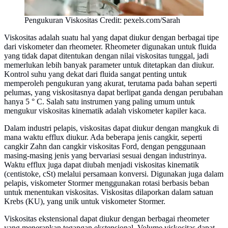
Pengukuran Viskositas Credit: pexels.com/Sarah
Viskositas adalah suatu hal yang dapat diukur dengan berbagai tipe
dari viskometer dan rheometer. Rheometer digunakan untuk fluida
yang tidak dapat ditentukan dengan nilai viskositas tunggal, jadi
memerlukan lebih banyak parameter untuk ditetapkan dan diukur.
Kontrol suhu yang dekat dari fluida sangat penting untuk
memperoleh pengukuran yang akurat, terutama pada bahan seperti
pelumas, yang viskositasnya dapat berlipat ganda dengan perubahan
hanya 5 ° C. Salah satu instrumen yang paling umum untuk
mengukur viskositas kinematik adalah viskometer kapiler kaca.
Dalam industri pelapis, viskositas dapat diukur dengan mangkuk di
mana waktu efflux diukur. Ada beberapa jenis cangkir, seperti
cangkir Zahn dan cangkir viskositas Ford, dengan penggunaan
masing-masing jenis yang bervariasi sesuai dengan industrinya.
Waktu efflux juga dapat diubah menjadi viskositas kinematik
(centistoke, cSt) melalui persamaan konversi. Digunakan juga dalam
pelapis, viskometer Stormer menggunakan rotasi berbasis beban
untuk menentukan viskositas. Viskositas dilaporkan dalam satuan
Krebs (KU), yang unik untuk viskometer Stormer.
Viskositas ekstensional dapat diukur dengan berbagai rheometer
yang menerapkan tegangan ekstensional. Volume viskositas dapat