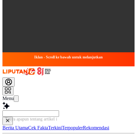
Iklan - Scroll ke bawah untuk melanjutkan
Menu
Tanya apapun tentang artikel ini...
Berita Utama
Cek Fakta
Terkini
Terpopuler
Rekomendasi