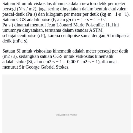
Satuan SI untuk viskositas dinamis adalah newton-detik per meter
persegi (N·s / m2), juga sering dinyatakan dalam bentuk ekuivalen
pascal-detik (Pa·s) dan kilogram per meter per detik (kg·m −1·s −1).
Satuan CGS adalah poise (P, atau g·cm − 1 · s − 1 = 0.1
Pa·s,) dinamai menurut Jean Léonard Marie Poiseuille. Hal ini
umumnya dinyatakan, terutama dalam standar ASTM,
sebagai centipoise (cP), karena centipoise sama dengan SI milipascal
detik (mPa·s).
Satuan SI untuk viskositas kinematik adalah meter persegi per detik
(m2 / s), sedangkan satuan CGS untuk viskositas kinematik
adalah stoke (St, atau cm2·s − 1 = 0,0001 m2·s − 1), dinamai
menurut Sir George Gabriel Stokes.
Advertisement