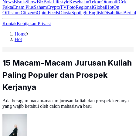
News
Bisnis
ShowBiz
Bola
Lifestyle
Kesehatan
Tekno
Otomotif
Cek
Fakta
Enam Plus
Saham
Crypto
TV
Foto
Regional
Global
Hot
On
Off
Islami
Citizen6
Opini
Feeds
Otosia
Spotlight
English
Disabilitas
Berita
Kontak
Kebijakan Privasi
Home
Hot
15 Macam-Macam Jurusan Kuliah
Paling Populer dan Prospek
Kerjanya
Ada beragam macam-macam jurusan kuliah dan prospek kerjanya
yang wajib ketahui oleh calon mahasiswa baru