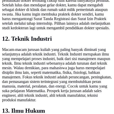
pendidikan dokter terbilang cukup sulit karena banyaknya peminat.
Setelah lulus dan mendapat gelar dokter, kamu dapat mengabdi
sebagai dokter di klinik dan rumah sakit milik pemerintah ataupun
swasta. Jika kamu ingin membuka praktek dokter sendiri, kamu
harus mengantongi Surat Tanda Registrasi dan Surat Izin Praktek
setelah melalui tahap internship. Pilihan lainnya adalah melanjutkan
studi kedokteran lagi untuk mengambil pendidikan dokter spesialis.
12. Teknik Industri
Macam-macam jurusan kuliah yang paling banyak diminati yang
selanjutnya adalah teknik industri. Teknik Industri merupakan ilmu
yang mempelajari proses industri, baik dari sisi manajemen maupun
teknik. Ilmu teknik industri sebenarnya adalah turunan dari teknik
mesin. Walau demikian, para mahasiswa juga harus mempelajari
disiplin ilmu lain, seperti matematika, fisika, fisiologi, bahkan
manajemen. Fokus teknik industri adalah perancangan, peningkatan,
dan pemasangan sistem terintegrasi yang membutuhkan peran
manusia, material, peralatan, dan energi. Cocok untuk kamu yang
suka pelajaran Matematika. Prospek kerja jurusan adalah sales
engineer, ahli teknik industri, ahli teknik manufaktur, teknisi
produksi manufaktur.
13. Ilmu Hukum