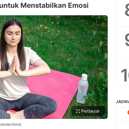
 untuk Menstabilkan Emosi
Perbesar
pvproductions)