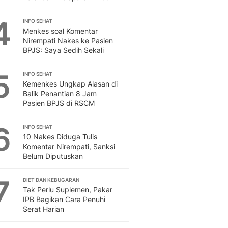
Feeds
Feeds Liputan6: Kumpul
4
INFO SEHAT
Menkes soal Komentar
Terbaru Harian
Nirempati Nakes ke Pasien
Otosia
BPJS: Saya Sedih Sekali
Otosia
Spotlight
5
INFO SEHAT
Berita Terkini, Kabar Te
Kemenkes Ungkap Alasan di
Dan Dunia - Liputan6.
Balik Penantian 8 Jam
English
Pasien BPJS di RSCM
Exploring Knowledge, T
En.Liputan6.com
6
INFO SEHAT
Disabilitas
10 Nakes Diduga Tulis
Komentar Nirempati, Sanksi
Disabilitas Berita Terkini
Belum Diputuskan
Harian, Berita Terbaru,
Berita
7
DIET DAN KEBUGARAN
Berita Hari Ini Politik,
Tak Perlu Suplemen, Pakar
Health
IPB Bagikan Cara Penuhi
Kabar Berita Terbaru D
Serat Harian
Diet, Herbal Terbaik