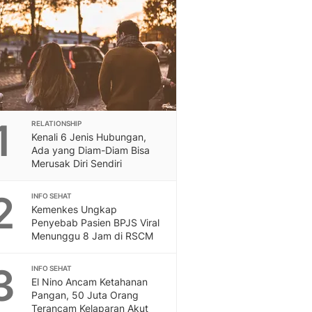
Berita Daerah Dan Peri
Terbaru
Global
Berita Internasional, Sa
Inspiratif, Unik, Dan M
Hot
Hot Liputan6.com Menya
Dan Terbaru
1
RELATIONSHIP
On Off
Kenali 6 Jenis Hubungan,
On Off Liputan6: Sinop
Ada yang Diam-Diam Bisa
& Berita Bisnis Digital
Merusak Diri Sendiri
Islami
2
Berita & Kajian Islami
INFO SEHAT
Kemenkes Ungkap
Hikmah - Liputan6
Penyebab Pasien BPJS Viral
Citizen6
Menunggu 8 Jam di RSCM
Berita Citizen6 - Medi
Liputan6.com
3
INFO SEHAT
Opini
El Nino Ancam Ketahanan
Opini Liputan6: Analis
Pangan, 50 Juta Orang
Pandang Dan Perspekti
Terancam Kelaparan Akut