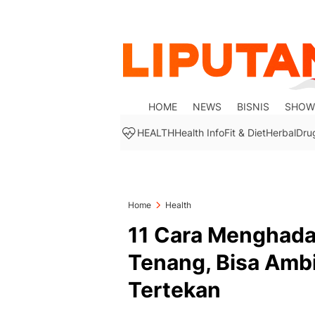
HOME
NEWS
BISNIS
SHOW
HEALTH
Health Info
Fit & Diet
Herbal
Dru
Home
Health
11 Cara Menghada
Tenang, Bisa Amb
Tertekan