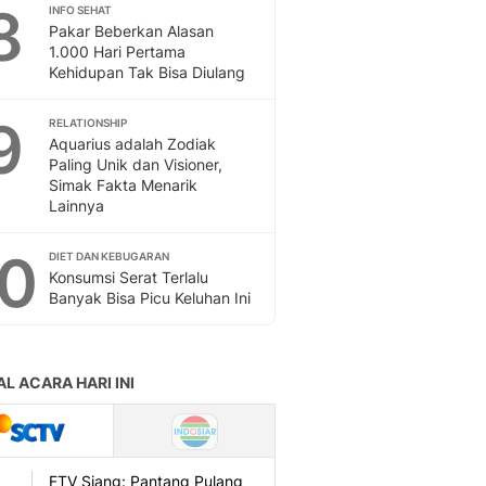
Sport
8
INFO SEHAT
Berita Bola Terkini, Ja
Pakar Beberkan Alasan
1.000 Hari Pertama
Klasemen, Hasil Liga
Kehidupan Tak Bisa Diulang
9
RELATIONSHIP
Aquarius adalah Zodiak
Paling Unik dan Visioner,
Simak Fakta Menarik
Lainnya
10
DIET DAN KEBUGARAN
Konsumsi Serat Terlalu
Banyak Bisa Picu Keluhan Ini