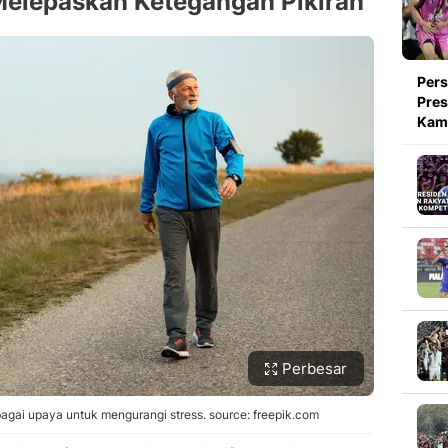
 Melepaskan Ketegangan Pikiran
Pers
Pres
Kami
Perbesar
sebagai upaya untuk mengurangi stress. source: freepik.com