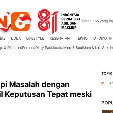
BIZ
BOLA
LIFESTYLE
KESEHATAN
TEKNO
OTOMOTIF
gs & Diseases
Persona
Diary Paskibraka
Mind & Soul
Mom & Kids
Seks
K
TOPIK
pi Masalah dengan
#
K
il Keputusan Tepat meski
POP