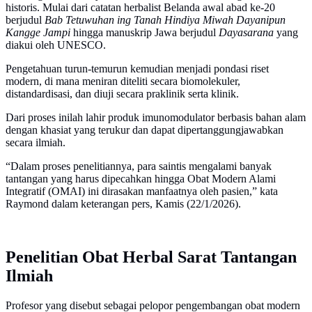
historis. Mulai dari catatan herbalist Belanda awal abad ke-20
berjudul
Bab Tetuwuhan ing Tanah Hindiya Miwah Dayanipun
Kangge Jampi
hingga manuskrip Jawa berjudul
Dayasarana
yang
diakui oleh UNESCO.
Pengetahuan turun-temurun kemudian menjadi pondasi riset
modern, di mana meniran diteliti secara biomolekuler,
distandardisasi, dan diuji secara praklinik serta klinik.
Dari proses inilah lahir produk imunomodulator berbasis bahan alam
dengan khasiat yang terukur dan dapat dipertanggungjawabkan
secara ilmiah.
“Dalam proses penelitiannya, para saintis mengalami banyak
tantangan yang harus dipecahkan hingga Obat Modern Alami
Integratif (OMAI) ini dirasakan manfaatnya oleh pasien,” kata
Raymond dalam keterangan pers, Kamis (22/1/2026).
Penelitian Obat Herbal Sarat Tantangan
Ilmiah
Profesor yang disebut sebagai pelopor pengembangan obat modern