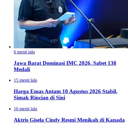
6 menit lalu
Jawa Barat Dominasi IMC 2026, Sabet 138
Medali
15 menit lalu
Harga Emas Antam 10 Agustus 2026 Stabil,
Simak Rincian di Sini
16 menit lalu
Aktris Gisela Cindy Resmi Menikah di Kanada