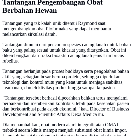
Tantangan Pengembangan Obat
Berbahan Hewan
Tantangan yang tak kalah unik ditemui Raymond saat
mengembangkan obat fitofarmaka yang dapat membantu
melancarkan sirkulasi darah.
Tantangan dimulai dari pencarian spesies cacing tanah untuk bahan
baku yang paling sesuai untuk khasiat yang ditargetkan. Obat ini
dikembangkan dari fraksi bioaktif cacing tanah jenis Lumbricus
rubellus.
Tantangan berlanjut pada proses budidaya serta pengolahan bahan
aktif yang sebagian besar berupa protein, sehingga diperlukan
teknologi dan kontrol mutu yang ketat untuk menjaga stabilitas,
keamanan, dan efektivitas produk hingga sampai ke pasien.
“Tantangan tersebut berhasil dipecahkan bahkan terus mengalami
perbaikan dan memberikan kontribusi lebih pada kesehatan pasien
dan berkontribusi pada aspek ekonomi,” kata Director of Business
Development and Scientific Affairs Dexa Medica itu.
Dia menambahkan, obat modern alami integratif atau OMAI
terbukti secara klinis mampu menjadi substitusi obat kimia impor.
Langkah ini sejalan dengan tantangan kemandirian obat nasional.