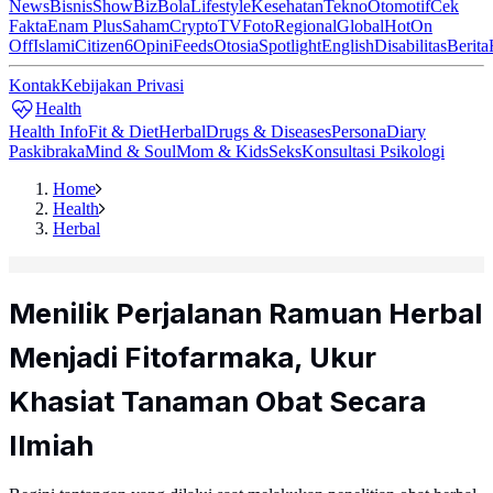
News
Bisnis
ShowBiz
Bola
Lifestyle
Kesehatan
Tekno
Otomotif
Cek
Fakta
Enam Plus
Saham
Crypto
TV
Foto
Regional
Global
Hot
On
Off
Islami
Citizen6
Opini
Feeds
Otosia
Spotlight
English
Disabilitas
Berita
Kontak
Kebijakan Privasi
Health
Health Info
Fit & Diet
Herbal
Drugs & Diseases
Persona
Diary
Paskibraka
Mind & Soul
Mom & Kids
Seks
Konsultasi Psikologi
Home
Health
Herbal
Menilik Perjalanan Ramuan Herbal
Menjadi Fitofarmaka, Ukur
Khasiat Tanaman Obat Secara
Ilmiah