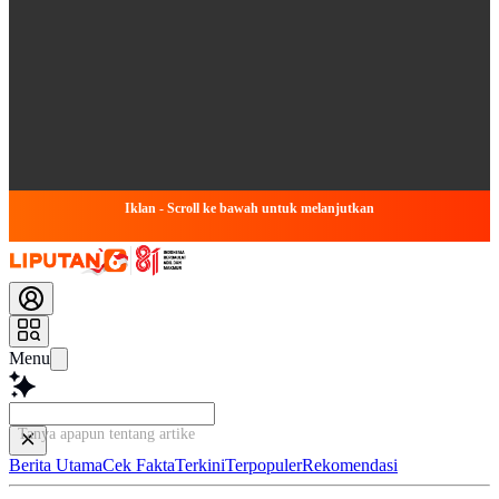
Iklan - Scroll ke bawah untuk melanjutkan
Menu
Tanya apapun tentang artikel ini...
Berita Utama
Cek Fakta
Terkini
Terpopuler
Rekomendasi