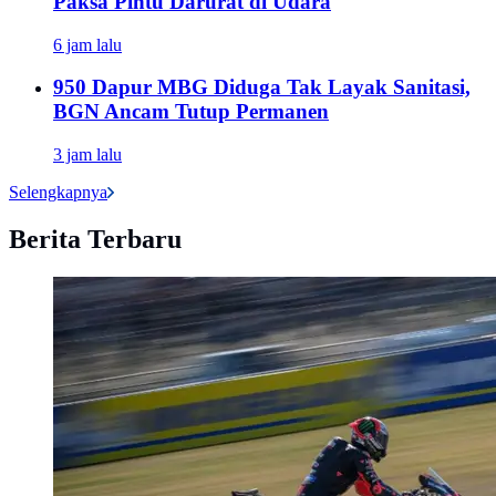
Paksa Pintu Darurat di Udara
6 jam lalu
950 Dapur MBG Diduga Tak Layak Sanitasi,
BGN Ancam Tutup Permanen
3 jam lalu
Selengkapnya
Berita Terbaru