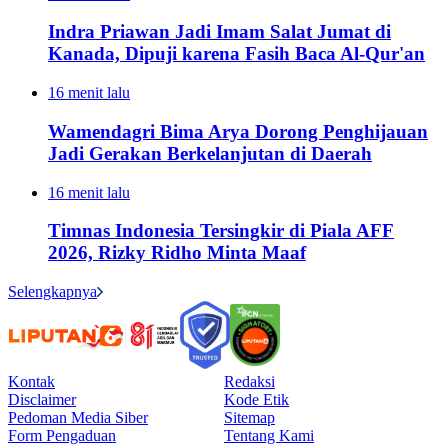
Indra Priawan Jadi Imam Salat Jumat di
Kanada, Dipuji karena Fasih Baca Al-Qur'an
16 menit lalu
Wamendagri Bima Arya Dorong Penghijauan
Jadi Gerakan Berkelanjutan di Daerah
16 menit lalu
Timnas Indonesia Tersingkir di Piala AFF
2026, Rizky Ridho Minta Maaf
Selengkapnya
Kontak
Redaksi
Disclaimer
Kode Etik
Pedoman Media Siber
Sitemap
Form Pengaduan
Tentang Kami