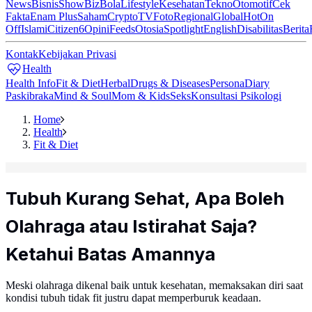
News
Bisnis
ShowBiz
Bola
Lifestyle
Kesehatan
Tekno
Otomotif
Cek
Fakta
Enam Plus
Saham
Crypto
TV
Foto
Regional
Global
Hot
On
Off
Islami
Citizen6
Opini
Feeds
Otosia
Spotlight
English
Disabilitas
Berita
Kontak
Kebijakan Privasi
Health
Health Info
Fit & Diet
Herbal
Drugs & Diseases
Persona
Diary
Paskibraka
Mind & Soul
Mom & Kids
Seks
Konsultasi Psikologi
Home
Health
Fit & Diet
Tubuh Kurang Sehat, Apa Boleh
Olahraga atau Istirahat Saja?
Ketahui Batas Amannya
Meski olahraga dikenal baik untuk kesehatan, memaksakan diri saat
kondisi tubuh tidak fit justru dapat memperburuk keadaan.