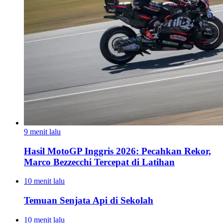
9 menit lalu
Hasil MotoGP Inggris 2026: Pecahkan Rekor,
Marco Bezzecchi Tercepat di Latihan
10 menit lalu
Temuan Senjata Api di Sekolah
10 menit lalu