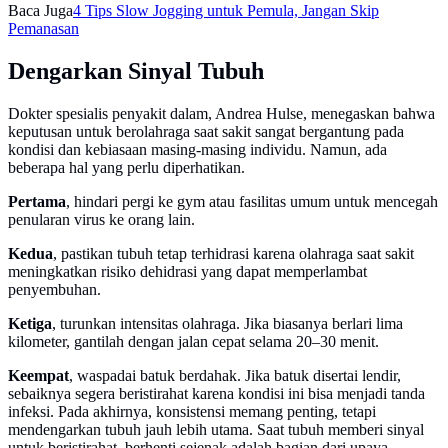
Baca Juga
4 Tips Slow Jogging untuk Pemula, Jangan Skip
Pemanasan
Dengarkan Sinyal Tubuh
Dokter spesialis penyakit dalam, Andrea Hulse, menegaskan bahwa
keputusan untuk berolahraga saat sakit sangat bergantung pada
kondisi dan kebiasaan masing-masing individu. Namun, ada
beberapa hal yang perlu diperhatikan.
Pertama
, hindari pergi ke gym atau fasilitas umum untuk mencegah
penularan virus ke orang lain.
Kedua
, pastikan tubuh tetap terhidrasi karena olahraga saat sakit
meningkatkan risiko dehidrasi yang dapat memperlambat
penyembuhan.
Ketiga
, turunkan intensitas olahraga. Jika biasanya berlari lima
kilometer, gantilah dengan jalan cepat selama 20–30 menit.
Keempat
, waspadai batuk berdahak. Jika batuk disertai lendir,
sebaiknya segera beristirahat karena kondisi ini bisa menjadi tanda
infeksi. Pada akhirnya, konsistensi memang penting, tetapi
mendengarkan tubuh jauh lebih utama. Saat tubuh memberi sinyal
untuk beristirahat, berhenti sejenak adalah bagian dari upaya