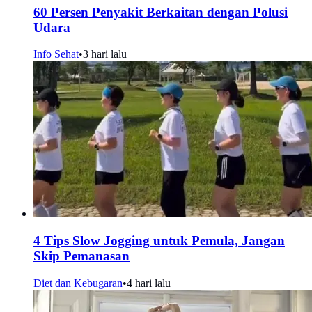
60 Persen Penyakit Berkaitan dengan Polusi
Udara
Info Sehat
•
3 hari lalu
4 Tips Slow Jogging untuk Pemula, Jangan
Skip Pemanasan
Diet dan Kebugaran
•
4 hari lalu