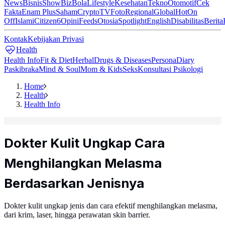
News
Bisnis
ShowBiz
Bola
Lifestyle
Kesehatan
Tekno
Otomotif
Cek
Fakta
Enam Plus
Saham
Crypto
TV
Foto
Regional
Global
Hot
On
Off
Islami
Citizen6
Opini
Feeds
Otosia
Spotlight
English
Disabilitas
Berita
Kontak
Kebijakan Privasi
Health
Health Info
Fit & Diet
Herbal
Drugs & Diseases
Persona
Diary
Paskibraka
Mind & Soul
Mom & Kids
Seks
Konsultasi Psikologi
Home
Health
Health Info
Dokter Kulit Ungkap Cara
Menghilangkan Melasma
Berdasarkan Jenisnya
Dokter kulit ungkap jenis dan cara efektif menghilangkan melasma,
dari krim, laser, hingga perawatan skin barrier.