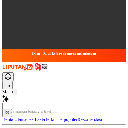
Iklan - Scroll ke bawah untuk melanjutkan
Menu
Tanya apapun tentang artikel ini...
Berita Utama
Cek Fakta
Terkini
Terpopuler
Rekomendasi