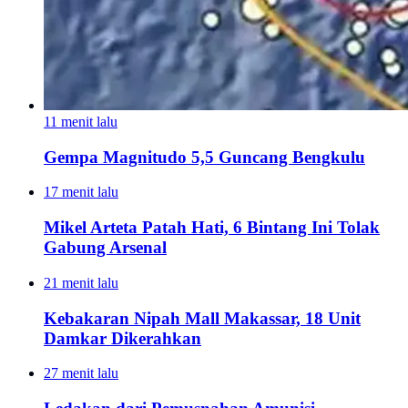
11 menit lalu
Gempa Magnitudo 5,5 Guncang Bengkulu
17 menit lalu
Mikel Arteta Patah Hati, 6 Bintang Ini Tolak
Gabung Arsenal
21 menit lalu
Kebakaran Nipah Mall Makassar, 18 Unit
Damkar Dikerahkan
27 menit lalu