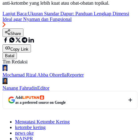
anti-ketombe yang lebih kuat atau obat-obatan topikal.
Lanjut Baca:
Ukuran Standar Dapur: Panduan Lengkap Dimensi
Ideal agar Nyaman dan Fungsional
Share
Copy Link
Batal
Tim Redaksi
Mochamad Rizal Ahba Ohorella
Reporter
Nanang Fahrudin
Editor
Add
as a preferred source on Google
Mengatasi Ketombe Kering
ketombe kering
news oke
NAISPR