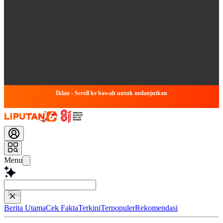
Iklan - Scroll ke bawah untuk melanjutkan
Menu
Baca lebih cepat.
Berita Utama
Cek Fakta
Terkini
Terpopuler
Rekomendasi