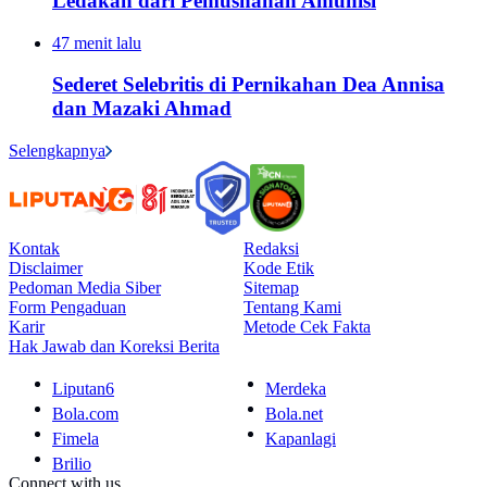
Ledakan dari Pemusnahan Amunisi
47 menit lalu
Sederet Selebritis di Pernikahan Dea Annisa
dan Mazaki Ahmad
Selengkapnya
Kontak
Redaksi
Disclaimer
Kode Etik
Pedoman Media Siber
Sitemap
Form Pengaduan
Tentang Kami
Karir
Metode Cek Fakta
Hak Jawab dan Koreksi Berita
Liputan6
Merdeka
Bola.com
Bola.net
Fimela
Kapanlagi
Brilio
Connect with us