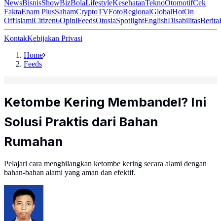
News
Bisnis
ShowBiz
Bola
Lifestyle
Kesehatan
Tekno
Otomotif
Cek
Fakta
Enam Plus
Saham
Crypto
TV
Foto
Regional
Global
Hot
On
Off
Islami
Citizen6
Opini
Feeds
Otosia
Spotlight
English
Disabilitas
Berita
Kontak
Kebijakan Privasi
Home
Feeds
Ketombe Kering Membandel? Ini
Solusi Praktis dari Bahan
Rumahan
Pelajari cara menghilangkan ketombe kering secara alami dengan
bahan-bahan alami yang aman dan efektif.