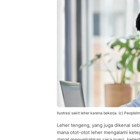
Ilustrasi sakit leher karena bekerja. (c) Peop
Leher tengeng, yang juga dikenal seba
mana otot-otot leher mengalami keteg
dapat menyebabkan rasa nyeri, keter