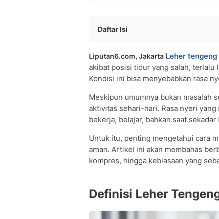
Daftar Isi
Definisi Leher Tengeng
Leher tengeng
Liputan6.com, Jakarta
Penyebab Leher Tengeng
akibat posisi tidur yang salah, terlal
Gejala Leher Tengeng
Kondisi ini bisa menyebabkan rasa ny
Diagnosis Leher Tengeng
Pengobatan Leher Tengeng
Meskipun umumnya bukan masalah se
Pencegahan Leher Tengeng
aktivitas sehari-hari. Rasa nyeri ya
Kapan Harus ke Dokter?
bekerja, belajar, bahkan saat sekadar 
FAQ Seputar Leher Tengeng
Untuk itu, penting mengetahui cara m
aman. Artikel ini akan membahas ber
kompres, hingga kebiasaan yang sebai
Definisi Leher Tengen