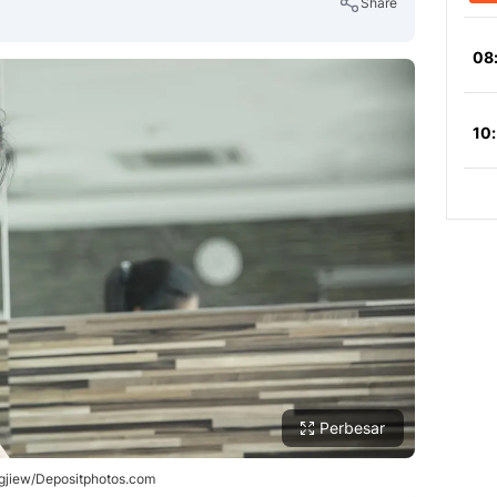
Share
Copy Link
Perbesar
eggjiew/Depositphotos.com