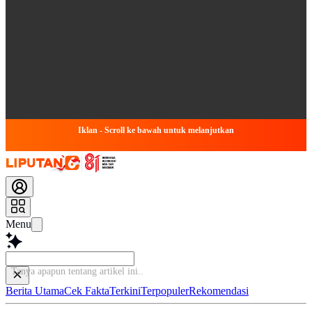
Iklan - Scroll ke bawah untuk melanjutkan
Menu
Tanya apapun t
Berita Utama
Cek Fakta
Terkini
Terpopuler
Rekomendasi