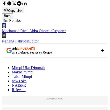
Copy Link
Batal
Tim Redaksi
Mochamad Rizal Ahba Ohorella
Reporter
Nanang Fahrudin
Editor
Add
as a preferred source on Google
Mimpi Ular Dirumah
Makna mimpi
Tafsir Mimpi
news oke
NAISPR
Relevant
Advertisement