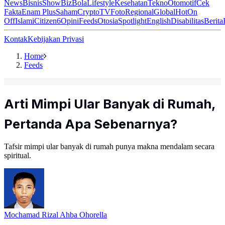
News
Bisnis
ShowBiz
Bola
Lifestyle
Kesehatan
Tekno
Otomotif
Cek
Fakta
Enam Plus
Saham
Crypto
TV
Foto
Regional
Global
Hot
On
Off
Islami
Citizen6
Opini
Feeds
Otosia
Spotlight
English
Disabilitas
Berita
Kontak
Kebijakan Privasi
Home
Feeds
Arti Mimpi Ular Banyak di Rumah,
Pertanda Apa Sebenarnya?
Tafsir mimpi ular banyak di rumah punya makna mendalam secara
spiritual.
Mochamad Rizal Ahba Ohorella