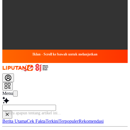
Iklan - Scroll ke bawah untuk melanjutkan
Menu
Tanya apapun tent
Berita Utama
Cek Fakta
Terkini
Terpopuler
Rekomendasi