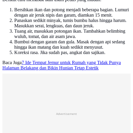
Bersihkan ikan dan potong menjadi beberapa bagian. Lumuri
dengan air jeruk nipis dan garam, diamkan 15 menit.
Panaskan sedikit minyak, tumis bumbu halus hingga harum.
Masukkan serai, lengkuas, dan daun jeruk.
Tuang air, masukkan potongan ikan. Tambahkan belimbing
wuluh, tomat, dan air asam jawa.
Bumbui dengan garam dan gula. Masak dengan api sedang
hingga ikan matang dan kuah sedikit menyusut.
Koreksi rasa. Jika sudah pas, angkat dan sajikan.
Baca Juga
7 Ide Tempat Jemur untuk Rumah yang Tidak Punya
Halaman Belakang dan Bikin Hunian Tetap Estetik
Advertisement