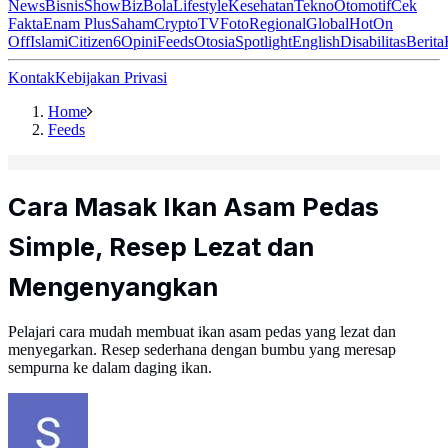
News
Bisnis
ShowBiz
Bola
Lifestyle
Kesehatan
Tekno
Otomotif
Cek
Fakta
Enam Plus
Saham
Crypto
TV
Foto
Regional
Global
Hot
On
Off
Islami
Citizen6
Opini
Feeds
Otosia
Spotlight
English
Disabilitas
Berita
Kontak
Kebijakan Privasi
Home
Feeds
Cara Masak Ikan Asam Pedas
Simple, Resep Lezat dan
Mengenyangkan
Pelajari cara mudah membuat ikan asam pedas yang lezat dan
menyegarkan. Resep sederhana dengan bumbu yang meresap
sempurna ke dalam daging ikan.