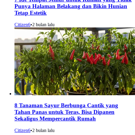
Punya Halaman Belakang dan Bikin Hunian
Tetap Estetik
Citizen6
•
2 bulan lalu
8 Tanaman Sayur Berbunga Cantik yang
Tahan Panas untuk Teras, Bisa Dipanen
Sekaligus Mempercantik Rumah
Citizen6
•
2 bulan lalu