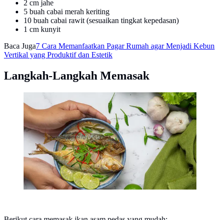
2 cm jahe
5 buah cabai merah keriting
10 buah cabai rawit (sesuaikan tingkat kepedasan)
1 cm kunyit
Baca Juga
7 Cara Memanfaatkan Pagar Rumah agar Menjadi Kebun
Vertikal yang Produktif dan Estetik
Langkah-Langkah Memasak
Cara Masak Ikan Asam Pedas Simple
[Dok/freepik.com/jcomp]
Berikut cara memasak ikan asam pedas yang mudah: