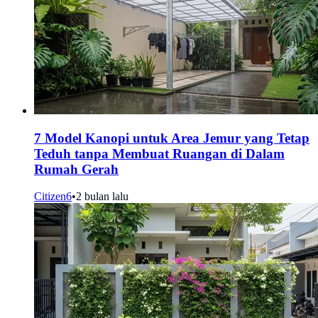
7 Model Kanopi untuk Area Jemur yang Tetap
Teduh tanpa Membuat Ruangan di Dalam
Rumah Gerah
Citizen6
•
2 bulan lalu