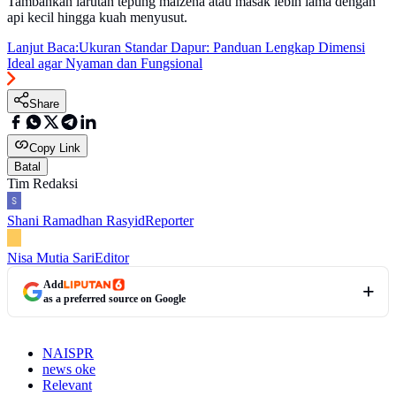
Tambahkan larutan tepung maizena atau masak lebih lama dengan
api kecil hingga kuah menyusut.
Lanjut Baca:
Ukuran Standar Dapur: Panduan Lengkap Dimensi
Ideal agar Nyaman dan Fungsional
Share
Copy Link
Batal
Tim Redaksi
Shani Ramadhan Rasyid
Reporter
Nisa Mutia Sari
Editor
Add
as a preferred source on Google
NAISPR
news oke
Relevant