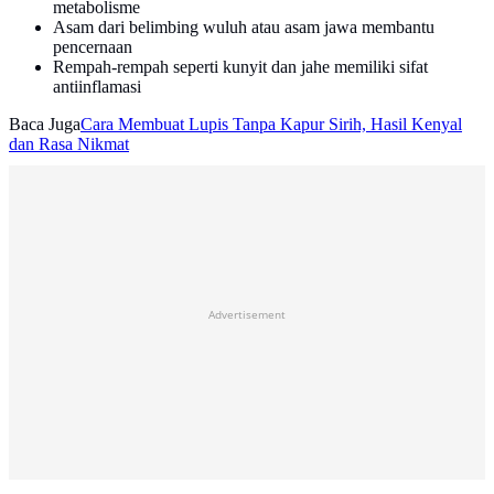
metabolisme
Asam dari belimbing wuluh atau asam jawa membantu
pencernaan
Rempah-rempah seperti kunyit dan jahe memiliki sifat
antiinflamasi
Baca Juga
Cara Membuat Lupis Tanpa Kapur Sirih, Hasil Kenyal
dan Rasa Nikmat
Advertisement