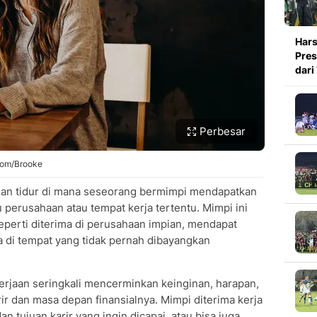
Hars
Pres
dari
Perbesar
.com/Brooke
man tidur di mana seseorang bermimpi mendapatkan
u perusahaan atau tempat kerja tertentu. Mimpi ini
seperti diterima di perusahaan impian, mendapat
a di tempat yang tidak pernah dibayangkan
erjaan seringkali mencerminkan keinginan, harapan,
ir dan masa depan finansialnya. Mimpi diterima kerja
an tujuan karir yang ingin dicapai, atau bisa juga