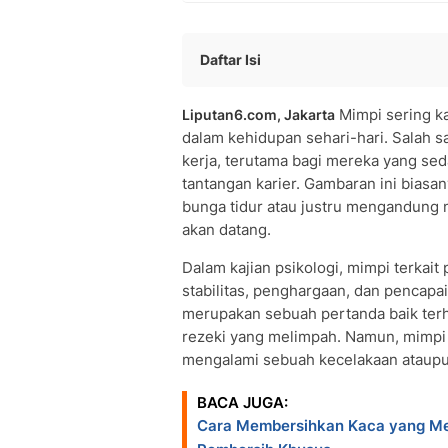
Daftar Isi
Pengertian Mimpi Diterima Kerja
Mimpi sering k
Liputan6.com, Jakarta
Tafsir Mimpi Diterima Kerja Menurut 
dalam kehidupan sehari-hari. Salah s
Makna Psikologis Mimpi Diterima Kerj
kerja, terutama bagi mereka yang se
Apakah Mimpi Diterima Kerja Pertand
tantangan karier. Gambaran ini bias
Kemungkinan Pertanda Buruk dari Mim
bunga tidur atau justru mengandung 
Tips Menyikapi Mimpi Diterima Kerja
akan datang.
People Also Ask
Dalam kajian psikologi, mimpi terkait
stabilitas, penghargaan, dan pencapaia
merupakan sebuah pertanda baik ter
rezeki yang melimpah. Namun, mimpi te
mengalami sebuah kecelakaan ataupu
BACA JUGA:
Cara Membersihkan Kaca yang Men