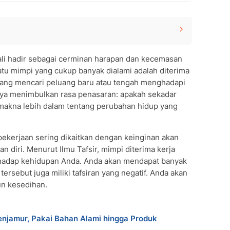
ali hadir sebagai cerminan harapan dan kecemasan
Primbon
atu mimpi yang cukup banyak dialami adalah diterima
a
dang mencari peluang baru atau tengah menghadapi
a Baik?
anya menimbulkan rasa penasaran: apakah sekadar
pi Diterima Kerja
makna lebih dalam tentang perubahan hidup yang
 pekerjaan sering dikaitkan dengan keinginan akan
n diri. Menurut Ilmu Tafsir, mimpi diterima kerja
hadap kehidupan Anda. Anda akan mendapat banyak
rsebut juga miliki tafsiran yang negatif. Anda akan
n kesedihan.
jamur, Pakai Bahan Alami hingga Produk