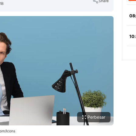
Share
WIB
Copy Link
Perbesar
.com/Icons