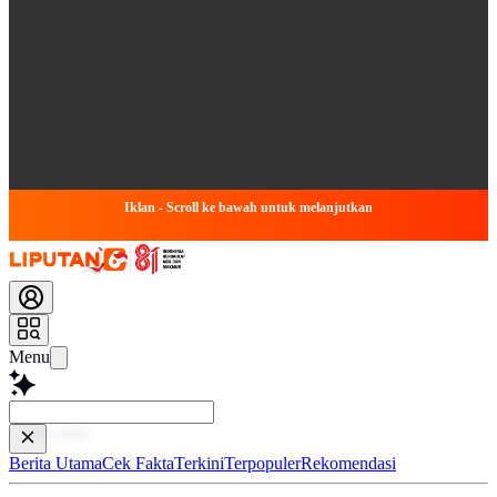
Iklan - Scroll ke bawah untuk melanjutkan
Menu
Baca l
Berita Utama
Cek Fakta
Terkini
Terpopuler
Rekomendasi