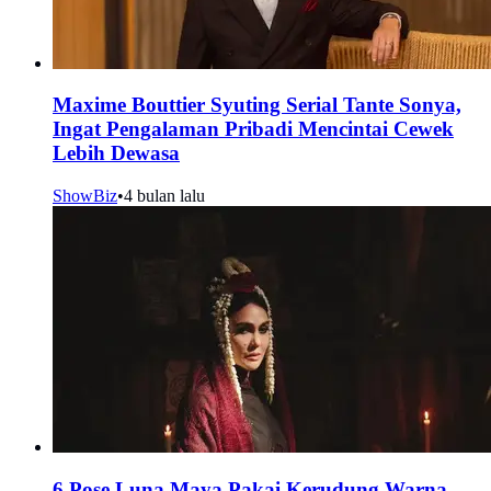
Maxime Bouttier Syuting Serial Tante Sonya,
Ingat Pengalaman Pribadi Mencintai Cewek
Lebih Dewasa
ShowBiz
•
4 bulan lalu
6 Pose Luna Maya Pakai Kerudung Warna-