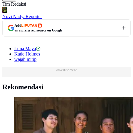
Tim Redaksi
Novi Nadya
Reporter
Add
as a preferred source on Google
Luna Maya
Katie Holmes
wajah mirip
Advertisement
Rekomendasi