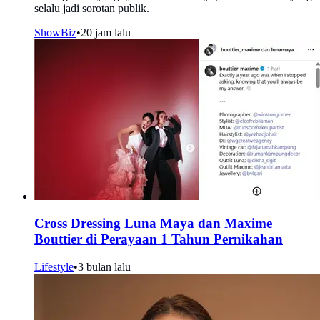
selalu jadi sorotan publik.
ShowBiz
•
20 jam lalu
Cross Dressing Luna Maya dan Maxime
Bouttier di Perayaan 1 Tahun Pernikahan
Lifestyle
•
3 bulan lalu