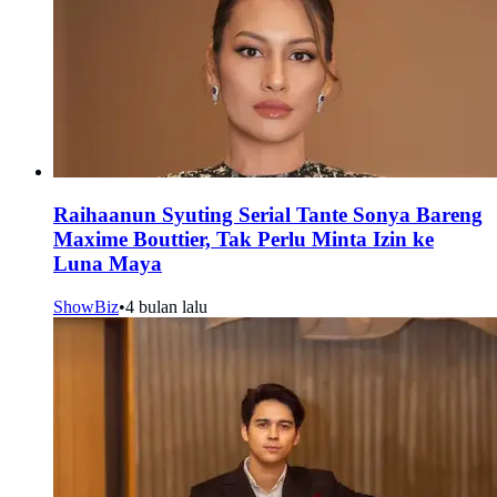
Raihaanun Syuting Serial Tante Sonya Bareng
Maxime Bouttier, Tak Perlu Minta Izin ke
Luna Maya
ShowBiz
•
4 bulan lalu