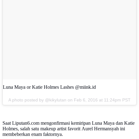
Luna Maya or Katie Holmes Lashes @miink.id
A photo posted by @kikylutan on
Feb 6, 2016 at 11:24pm PST
Saat Liputan6.com mengonfirmasi kemiripan Luna Maya dan Katie
Holmes, salah satu makeup artist favorit Aurel Hermansyah ini
membeberkan enam faktornya.