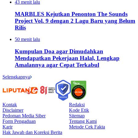
43 menit lalu
MARBLES Kejutkan Penonton The Sounds
Project Vol. 9 dengan 2 Lagu Baru yang Belum
Rilis
50 menit lalu
Kumpulan Doa agar Dimudahkan
Mendapatkan Pekerjaan Halal, Lengkap
Amalannya agar Cepat Terkabul
Selengkapnya
Kontak
Redaksi
Disclaimer
Kode Etik
Pedoman Media Siber
Sitemap
Form Pengaduan
Tentang Kami
Karir
Metode Cek Fakta
Hak Jawab dan Koreksi Berita