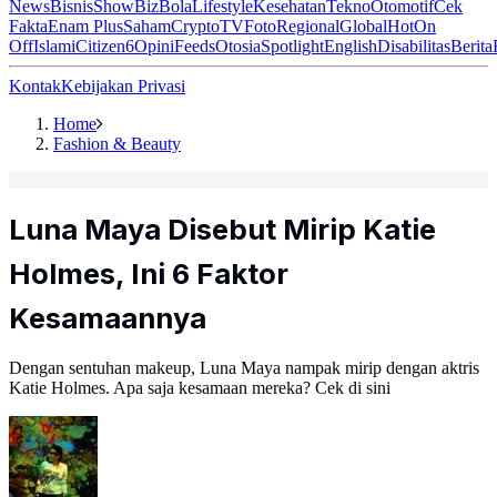
News
Bisnis
ShowBiz
Bola
Lifestyle
Kesehatan
Tekno
Otomotif
Cek
Fakta
Enam Plus
Saham
Crypto
TV
Foto
Regional
Global
Hot
On
Off
Islami
Citizen6
Opini
Feeds
Otosia
Spotlight
English
Disabilitas
Berita
Kontak
Kebijakan Privasi
Home
Fashion & Beauty
Luna Maya Disebut Mirip Katie
Holmes, Ini 6 Faktor
Kesamaannya
Dengan sentuhan makeup, Luna Maya nampak mirip dengan aktris
Katie Holmes. Apa saja kesamaan mereka? Cek di sini