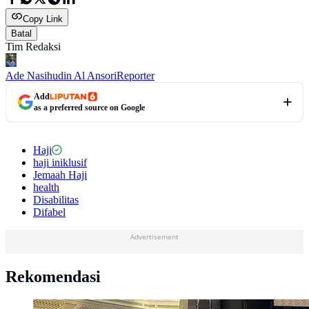
Copy Link
Batal
Tim Redaksi
Ade Nasihudin Al Ansori
Reporter
Add
as a preferred source on Google
Haji
haji iniklusif
Jemaah Haji
health
Disabilitas
Difabel
Advertisement
Rekomendasi