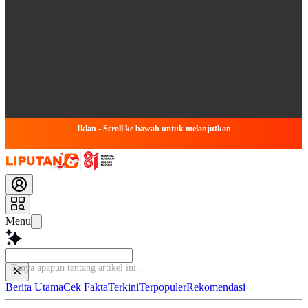
Iklan - Scroll ke bawah untuk melanjutkan
Menu
Tanya apapun tentang artikel ini...
Berita Utama
Cek Fakta
Terkini
Terpopuler
Rekomendasi