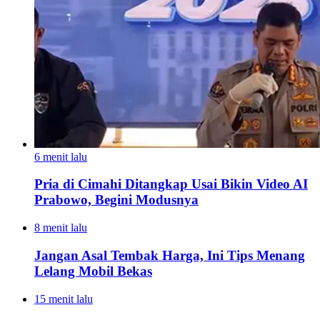
6 menit lalu
Pria di Cimahi Ditangkap Usai Bikin Video AI
Prabowo, Begini Modusnya
8 menit lalu
Jangan Asal Tembak Harga, Ini Tips Menang
Lelang Mobil Bekas
15 menit lalu