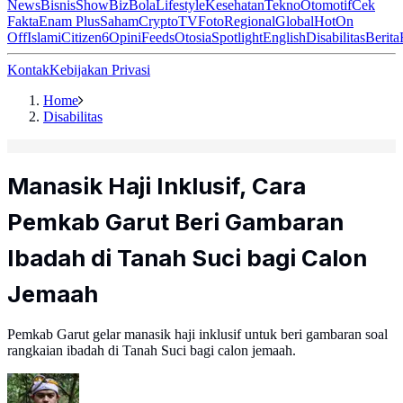
News
Bisnis
ShowBiz
Bola
Lifestyle
Kesehatan
Tekno
Otomotif
Cek
Fakta
Enam Plus
Saham
Crypto
TV
Foto
Regional
Global
Hot
On
Off
Islami
Citizen6
Opini
Feeds
Otosia
Spotlight
English
Disabilitas
Berita
Kontak
Kebijakan Privasi
Home
Disabilitas
Manasik Haji Inklusif, Cara
Pemkab Garut Beri Gambaran
Ibadah di Tanah Suci bagi Calon
Jemaah
Pemkab Garut gelar manasik haji inklusif untuk beri gambaran soal
rangkaian ibadah di Tanah Suci bagi calon jemaah.