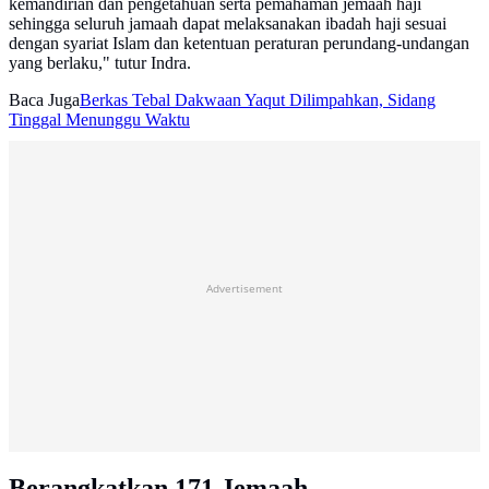
kemandirian dan pengetahuan serta pemahaman jemaah haji
sehingga seluruh jamaah dapat melaksanakan ibadah haji sesuai
dengan syariat Islam dan ketentuan peraturan perundang-undangan
yang berlaku," tutur Indra.
Baca Juga
Berkas Tebal Dakwaan Yaqut Dilimpahkan, Sidang
Tinggal Menunggu Waktu
Advertisement
Berangkatkan 171 Jemaah