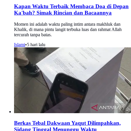
Kapan Waktu Terbaik Membaca Doa di Depan
Ka'bah? Simak Rincian dan Bacaannya
Momen ini adalah waktu paling intim antara makhluk dan
Khalik, di mana pintu langit terbuka luas dan rahmat Allah
tercurah tanpa batas.
Islami
•
5 hari lalu
Berkas Tebal Dakwaan Yaqut Dilimpahkan,
Sidang Tinggal Menunggu Waktu