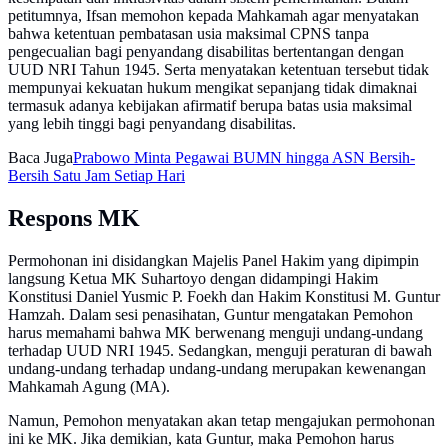
petitumnya, Ifsan memohon kepada Mahkamah agar menyatakan
bahwa ketentuan pembatasan usia maksimal CPNS tanpa
pengecualian bagi penyandang disabilitas bertentangan dengan
UUD NRI Tahun 1945. Serta menyatakan ketentuan tersebut tidak
mempunyai kekuatan hukum mengikat sepanjang tidak dimaknai
termasuk adanya kebijakan afirmatif berupa batas usia maksimal
yang lebih tinggi bagi penyandang disabilitas.
Baca Juga
Prabowo Minta Pegawai BUMN hingga ASN Bersih-
Bersih Satu Jam Setiap Hari
Respons MK
Permohonan ini disidangkan Majelis Panel Hakim yang dipimpin
langsung Ketua MK Suhartoyo dengan didampingi Hakim
Konstitusi Daniel Yusmic P. Foekh dan Hakim Konstitusi M. Guntur
Hamzah. Dalam sesi penasihatan, Guntur mengatakan Pemohon
harus memahami bahwa MK berwenang menguji undang-undang
terhadap UUD NRI 1945. Sedangkan, menguji peraturan di bawah
undang-undang terhadap undang-undang merupakan kewenangan
Mahkamah Agung (MA).
Namun, Pemohon menyatakan akan tetap mengajukan permohonan
ini ke MK. Jika demikian, kata Guntur, maka Pemohon harus