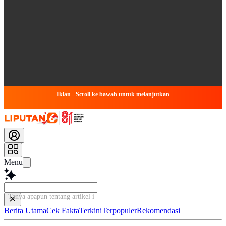
Iklan - Scroll ke bawah untuk melanjutkan
Menu
Tanya apapun tentang artikel ini...
Berita Utama
Cek Fakta
Terkini
Terpopuler
Rekomendasi