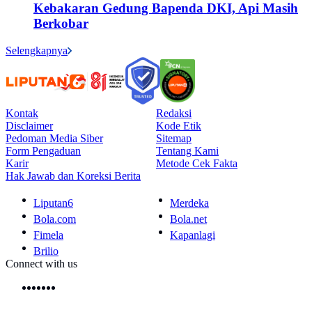
Kebakaran Gedung Bapenda DKI, Api Masih
Berkobar
Selengkapnya
Kontak
Redaksi
Disclaimer
Kode Etik
Pedoman Media Siber
Sitemap
Form Pengaduan
Tentang Kami
Karir
Metode Cek Fakta
Hak Jawab dan Koreksi Berita
Liputan6
Merdeka
Bola.com
Bola.net
Fimela
Kapanlagi
Brilio
Connect with us