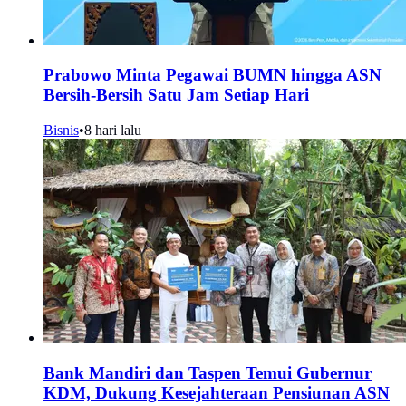
Prabowo Minta Pegawai BUMN hingga ASN
Bersih-Bersih Satu Jam Setiap Hari
Bisnis
•
8 hari lalu
Bank Mandiri dan Taspen Temui Gubernur
KDM, Dukung Kesejahteraan Pensiunan ASN