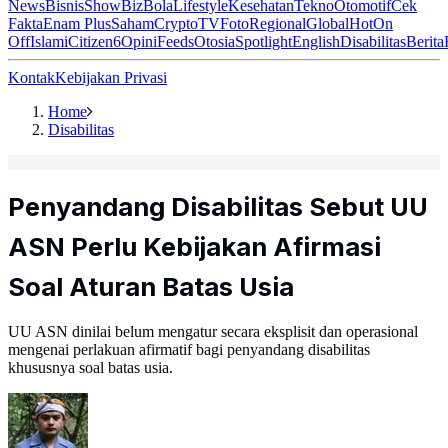
News
Bisnis
ShowBiz
Bola
Lifestyle
Kesehatan
Tekno
Otomotif
Cek
Fakta
Enam Plus
Saham
Crypto
TV
Foto
Regional
Global
Hot
On
Off
Islami
Citizen6
Opini
Feeds
Otosia
Spotlight
English
Disabilitas
Berita
Kontak
Kebijakan Privasi
Home
Disabilitas
Penyandang Disabilitas Sebut UU
ASN Perlu Kebijakan Afirmasi
Soal Aturan Batas Usia
UU ASN dinilai belum mengatur secara eksplisit dan operasional
mengenai perlakuan afirmatif bagi penyandang disabilitas
khususnya soal batas usia.