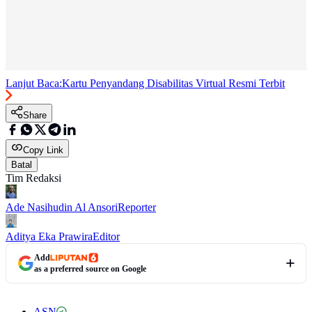
Lanjut Baca:
Kartu Penyandang Disabilitas Virtual Resmi Terbit
Share
Copy Link
Batal
Tim Redaksi
Ade Nasihudin Al Ansori
Reporter
Aditya Eka Prawira
Editor
Add
as a preferred source on Google
ASN