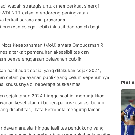
jadi wadah strategis untuk memperkuat sinergi
HWDI NTT dalam mendorong peningkatan
ya terkait sarana dan prasarana
i puskesmas agar lebih inklusif dan ramah bagi
ut Nota Kesepahaman (MoU) antara Ombudsman RI
nesia terkait pemenuhan aksesibilitas dan
lam penyelenggaraan pelayanan publik.
 hasil audit sosial yang dilakukan sejak 2024,
san dalam pelayanan publik yang belum sepenuhnya
PIALA
as, khususnya di beberapa puskesmas.
akan sejak tahun 2024 hingga saat ini menunjukkan
layanan kesehatan di beberapa puskesmas, belum
g disabilitas,” kata Petronela mengutip laman
er daya manusia, hingga fasilitas pendukung yang
tan yang masih membutuhkan peningkatan kapasitas