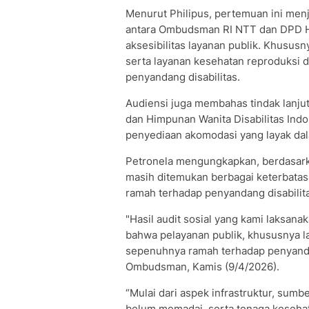
Menurut Philipus, pertemuan ini men
antara Ombudsman RI NTT dan DPD 
aksesibilitas layanan publik. Khususn
serta layanan kesehatan reproduksi d
penyandang disabilitas.
Audiensi juga membahas tindak lanj
dan Himpunan Wanita Disabilitas Indo
penyediaan akomodasi yang layak da
Petronela mengungkapkan, berdasarkan
masih ditemukan berbagai keterbata
ramah terhadap penyandang disabilit
"Hasil audit sosial yang kami laksan
bahwa pelayanan publik, khususnya 
sepenuhnya ramah terhadap penyandan
Ombudsman, Kamis (9/4/2026).
“Mulai dari aspek infrastruktur, sumb
belum memadai, serta tenaga keseha