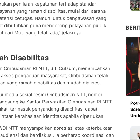
kan penilaian kepatuhan terhadap standar
ayanan yang ramah disabilitas, mulai dari sarana
mpetensi petugas. Namun, untuk pengawasan yang
angat dibutuhkan guna mendorong pelayanan publik
BERI
ut dari MoU yang telah ada," jelasn.ya.
h Disabilitas
en Ombudsman RI NTT, Siti Qulsum, menambahkan
 akses pengaduan masyarakat, Ombudsman telah
n yang ramah disabilitas dan mudah diakses.
alui media sosial resmi Ombudsman NTT, nomor
langsung ke Kantor Perwakilan Ombudsman RI NTT.
Potr
at, termasuk penyandang disabilitas, dapat
Scre
Und
aan kerahasiaan identitas apabila diperlukan.
WDI NTT menyampaikan apresiasi atas keterbukaan
diensi dan berdiskusi. Ia berharap koordinasi dan