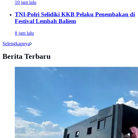
10 jam lalu
TNI-Polri Selidiki KKB Pelaku Penembakan di
Festival Lembah Baliem
8 jam lalu
Selengkapnya
Berita Terbaru