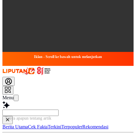
Iklan - Scroll ke bawah untuk melanjutkan
Menu
Tanya apapun tentang artikel ini...
Berita Utama
Cek Fakta
Terkini
Terpopuler
Rekomendasi