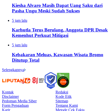
Kiesha Alvaro Masih Dapat Uang Saku dari
Pasha Ungu Meski Sudah Sukses
5 jam lalu
Karhutla Terus Berulang, Anggota DPR Desak
Kemenhut Perkuat Mitigasi
5 jam lalu
Kebakaran Meluas, Kawasan Wisata Bromo
Ditutup Total
Selengkapnya
Kontak
Redaksi
Disclaimer
Kode Etik
Pedoman Media Siber
Sitemap
Form Pengaduan
Tentang Kami
Karir
Metode Cek Fakta