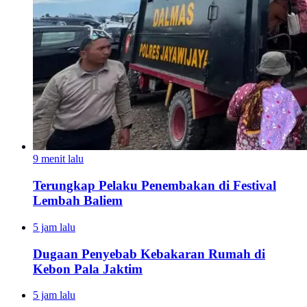
9 menit lalu
Terungkap Pelaku Penembakan di Festival
Lembah Baliem
5 jam lalu
Dugaan Penyebab Kebakaran Rumah di
Kebon Pala Jaktim
5 jam lalu