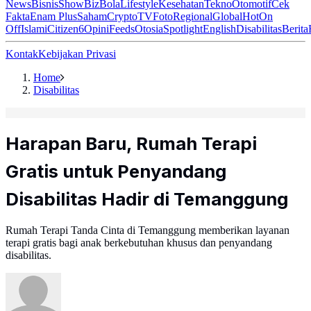
News
Bisnis
ShowBiz
Bola
Lifestyle
Kesehatan
Tekno
Otomotif
Cek
Fakta
Enam Plus
Saham
Crypto
TV
Foto
Regional
Global
Hot
On
Off
Islami
Citizen6
Opini
Feeds
Otosia
Spotlight
English
Disabilitas
Berita
Kontak
Kebijakan Privasi
Home
Disabilitas
Harapan Baru, Rumah Terapi
Gratis untuk Penyandang
Disabilitas Hadir di Temanggung
Rumah Terapi Tanda Cinta di Temanggung memberikan layanan
terapi gratis bagi anak berkebutuhan khusus dan penyandang
disabilitas.