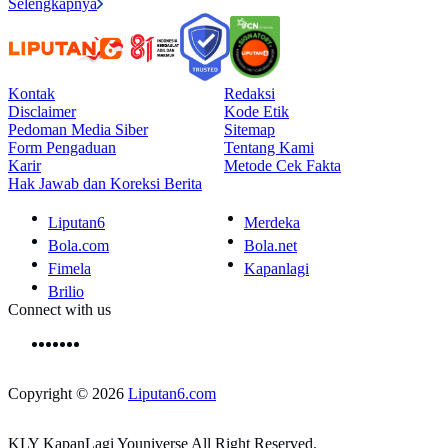
Selengkapnya
Kontak
Redaksi
Disclaimer
Kode Etik
Pedoman Media Siber
Sitemap
Form Pengaduan
Tentang Kami
Karir
Metode Cek Fakta
Hak Jawab dan Koreksi Berita
Liputan6
Merdeka
Bola.com
Bola.net
Fimela
Kapanlagi
Brilio
Connect with us
Copyright © 2026
Liputan6.com
KLY KapanLagi Youniverse All Right Reserved.