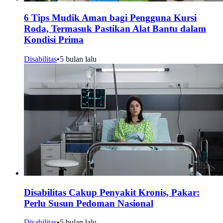
6 Tips Mudik Aman bagi Pengguna Kursi
Roda, Termasuk Pastikan Alat Bantu dalam
Kondisi Prima
Disabilitas
•
5 bulan lalu
Disabilitas Cakup Penyakit Kronis, Pakar:
Perlu Susun Pedoman Nasional
Disabilitas
•
5 bulan lalu