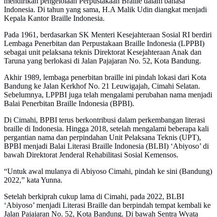
mendirikan pengelolaan Perpustakaan Braille dalam bahasa
Indonesia. Di tahun yang sama, H.A Malik Udin diangkat menjadi
Kepala Kantor Braille Indonesia.
Pada 1961, berdasarkan SK Menteri Kesejahteraan Sosial RI berdiri
Lembaga Penerbitan dan Perpustakaan Braille Indonesia (LPPBI)
sebagai unit pelaksana teknis Direktorat Kesejahteraan Anak dan
Taruna yang berlokasi di Jalan Pajajaran No. 52, Kota Bandung.
Akhir 1989, lembaga penerbitan braille ini pindah lokasi dari Kota
Bandung ke Jalan Kerkhof No. 21 Leuwigajah, Cimahi Selatan.
Sebelumnya, LPPBI juga telah mengalami perubahan nama menjadi
Balai Penerbitan Braille Indonesia (BPBI).
Di Cimahi, BPBI terus berkontribusi dalam perkembangan literasi
braille di Indonesia. Hingga 2018, setelah mengalami beberapa kali
pergantian nama dan perpindahan Unit Pelaksana Teknis (UPT),
BPBI menjadi Balai Literasi Braille Indonesia (BLBI) ‘Abiyoso’ di
bawah Direktorat Jenderal Rehabilitasi Sosial Kemensos.
“Untuk awal mulanya di Abiyoso Cimahi, pindah ke sini (Bandung)
2022,” kata Yunna.
Setelah berkiprah cukup lama di Cimahi, pada 2022, BLBI
‘Abiyoso’ menjadi Literasi Braille dan berpindah tempat kembali ke
Jalan Pajajaran No. 52, Kota Bandung. Di bawah Sentra Wyata