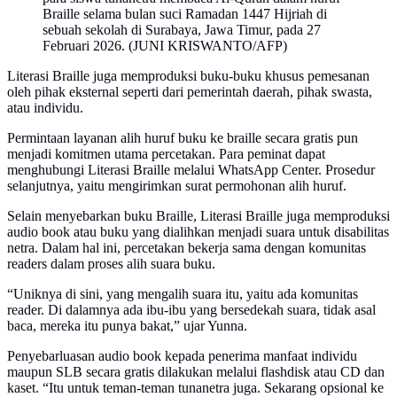
Braille selama bulan suci Ramadan 1447 Hijriah di
sebuah sekolah di Surabaya, Jawa Timur, pada 27
Februari 2026. (JUNI KRISWANTO/AFP)
Literasi Braille juga memproduksi buku-buku khusus pemesanan
oleh pihak eksternal seperti dari pemerintah daerah, pihak swasta,
atau individu.
Permintaan layanan alih huruf buku ke braille secara gratis pun
menjadi komitmen utama percetakan. Para peminat dapat
menghubungi Literasi Braille melalui WhatsApp Center. Prosedur
selanjutnya, yaitu mengirimkan surat permohonan alih huruf.
Selain menyebarkan buku Braille, Literasi Braille juga memproduksi
audio book atau buku yang dialihkan menjadi suara untuk disabilitas
netra. Dalam hal ini, percetakan bekerja sama dengan komunitas
readers dalam proses alih suara buku.
“Uniknya di sini, yang mengalih suara itu, yaitu ada komunitas
reader. Di dalamnya ada ibu-ibu yang bersedekah suara, tidak asal
baca, mereka itu punya bakat,” ujar Yunna.
Penyebarluasan audio book kepada penerima manfaat individu
maupun SLB secara gratis dilakukan melalui flashdisk atau CD dan
kaset. “Itu untuk teman-teman tunanetra juga. Sekarang opsional ke