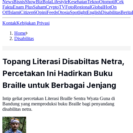
News
Bisnis
ShowBiz
Bola
Lifestyle
Kesehatan
Tekno
Otomotif
Cek
Fakta
Enam Plus
Saham
Crypto
TV
Foto
Regional
Global
Hot
On
Off
Islami
Citizen6
Opini
Feeds
Otosia
Spotlight
English
Disabilitas
Berita
Kontak
Kebijakan Privasi
Home
Disabilitas
Topang Literasi Disabiltas Netra,
Percetakan Ini Hadirkan Buku
Braille untuk Berbagai Jenjang
Intip geliat percetakan Literasi Braille Sentra Wyata Guna di
Bandung yang memproduksi buku Braille bagi penyandang
disabilitas netra.