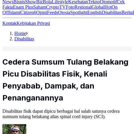
News
Bisnis
ShowBiz
Bola
Lifestyle
Kesehatan
Tekno
Otomotif
Cek
Fakta
Enam Plus
Saham
Crypto
TV
Foto
Regional
Global
Hot
On
Off
Islami
Citizen6
Opini
Feeds
Otosia
Spotlight
English
Disabilitas
Berita
Kontak
Kebijakan Privasi
Home
Disabilitas
Cedera Sumsum Tulang Belakang
Picu Disabilitas Fisik, Kenali
Penyabab, Dampak, dan
Penanganannya
Disabilitas fisik dapat dipicu berbagai hal salah satunya cedera
sumsum tulang belakang alias spinal cord injury (SCI).