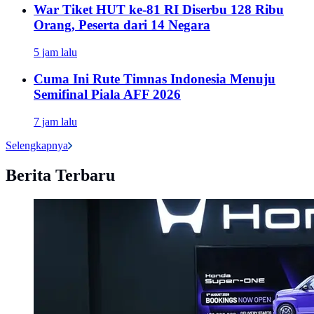
War Tiket HUT ke-81 RI Diserbu 128 Ribu
Orang, Peserta dari 14 Negara
5 jam lalu
Cuma Ini Rute Timnas Indonesia Menuju
Semifinal Piala AFF 2026
7 jam lalu
Selengkapnya
Berita Terbaru