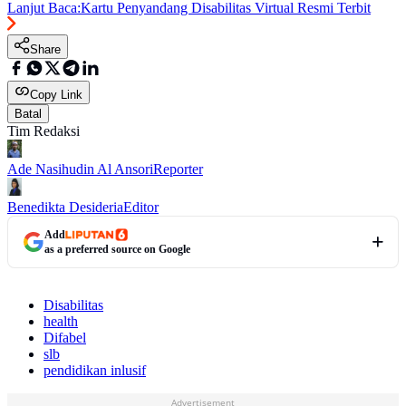
Lanjut Baca:
Kartu Penyandang Disabilitas Virtual Resmi Terbit
Share
Copy Link
Batal
Tim Redaksi
Ade Nasihudin Al Ansori
Reporter
Benedikta Desideria
Editor
Add
as a preferred source on Google
Disabilitas
health
Difabel
slb
pendidikan inlusif
Advertisement