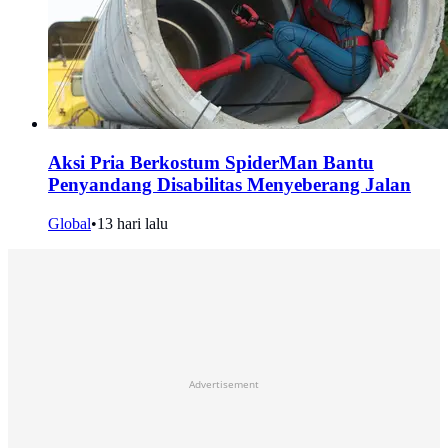
Aksi Pria Berkostum SpiderMan Bantu
Penyandang Disabilitas Menyeberang Jalan
Global
•
13 hari lalu
Advertisement