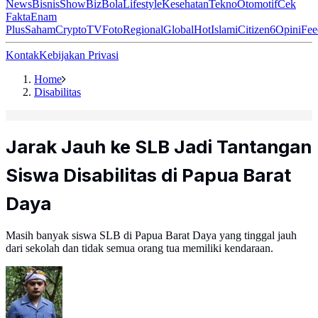
News
Bisnis
ShowBiz
Bola
Lifestyle
Kesehatan
Tekno
Otomotif
Cek
Fakta
Enam
Plus
Saham
Crypto
TV
Foto
Regional
Global
Hot
Islami
Citizen6
Opini
Fee
Kontak
Kebijakan Privasi
Home
Disabilitas
Jarak Jauh ke SLB Jadi Tantangan
Siswa Disabilitas di Papua Barat
Daya
Masih banyak siswa SLB di Papua Barat Daya yang tinggal jauh
dari sekolah dan tidak semua orang tua memiliki kendaraan.