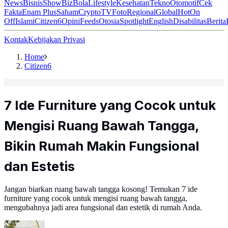
News
Bisnis
ShowBiz
Bola
Lifestyle
Kesehatan
Tekno
Otomotif
Cek
Fakta
Enam Plus
Saham
Crypto
TV
Foto
Regional
Global
Hot
On
Off
Islami
Citizen6
Opini
Feeds
Otosia
Spotlight
English
Disabilitas
Berita
Kontak
Kebijakan Privasi
Home
Citizen6
7 Ide Furniture yang Cocok untuk
Mengisi Ruang Bawah Tangga,
Bikin Rumah Makin Fungsional
dan Estetis
Jangan biarkan ruang bawah tangga kosong! Temukan 7 ide
furniture yang cocok untuk mengisi ruang bawah tangga,
mengubahnya jadi area fungsional dan estetik di rumah Anda.