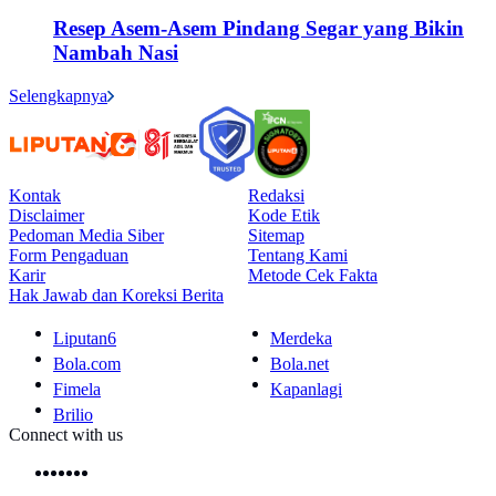
Resep Asem-Asem Pindang Segar yang Bikin
Nambah Nasi
Selengkapnya
Kontak
Redaksi
Disclaimer
Kode Etik
Pedoman Media Siber
Sitemap
Form Pengaduan
Tentang Kami
Karir
Metode Cek Fakta
Hak Jawab dan Koreksi Berita
Liputan6
Merdeka
Bola.com
Bola.net
Fimela
Kapanlagi
Brilio
Connect with us