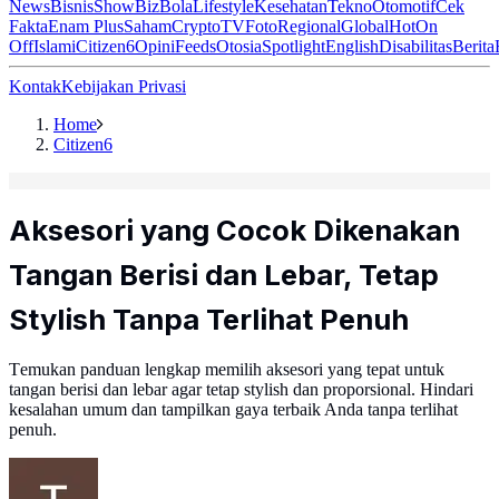
News
Bisnis
ShowBiz
Bola
Lifestyle
Kesehatan
Tekno
Otomotif
Cek
Fakta
Enam Plus
Saham
Crypto
TV
Foto
Regional
Global
Hot
On
Off
Islami
Citizen6
Opini
Feeds
Otosia
Spotlight
English
Disabilitas
Berita
Kontak
Kebijakan Privasi
Home
Citizen6
Aksesori yang Cocok Dikenakan
Tangan Berisi dan Lebar, Tetap
Stylish Tanpa Terlihat Penuh
Temukan panduan lengkap memilih aksesori yang tepat untuk
tangan berisi dan lebar agar tetap stylish dan proporsional. Hindari
kesalahan umum dan tampilkan gaya terbaik Anda tanpa terlihat
penuh.