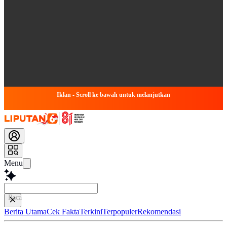
Iklan - Scroll ke bawah untuk melanjutkan
Menu
Baca lebih cepat.
Berita Utama
Cek Fakta
Terkini
Terpopuler
Rekomendasi