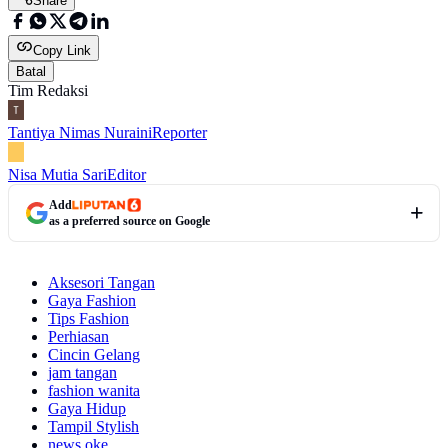
Share
Copy Link
Batal
Tim Redaksi
Tantiya Nimas Nuraini
Reporter
Nisa Mutia Sari
Editor
Add
as a preferred source on Google
Aksesori Tangan
Gaya Fashion
Tips Fashion
Perhiasan
Cincin Gelang
jam tangan
fashion wanita
Gaya Hidup
Tampil Stylish
news oke