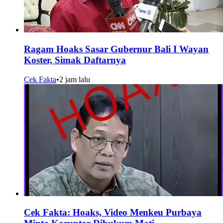
Ragam Hoaks Sasar Gubernur Bali I Wayan
Koster, Simak Daftarnya
Cek Fakta
•
2 jam lalu
Cek Fakta: Hoaks, Video Menkeu Purbaya