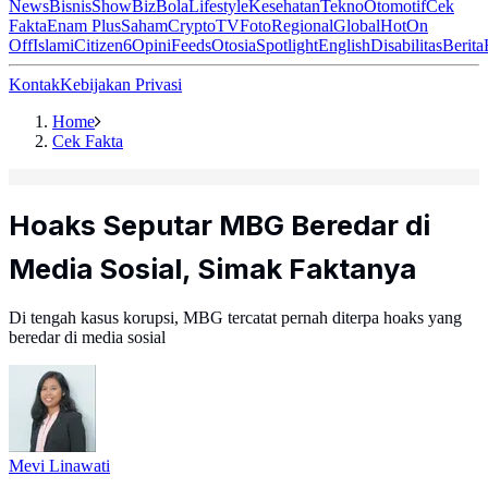
News
Bisnis
ShowBiz
Bola
Lifestyle
Kesehatan
Tekno
Otomotif
Cek
Fakta
Enam Plus
Saham
Crypto
TV
Foto
Regional
Global
Hot
On
Off
Islami
Citizen6
Opini
Feeds
Otosia
Spotlight
English
Disabilitas
Berita
Kontak
Kebijakan Privasi
Home
Cek Fakta
Hoaks Seputar MBG Beredar di
Media Sosial, Simak Faktanya
Di tengah kasus korupsi, MBG tercatat pernah diterpa hoaks yang
beredar di media sosial
Mevi Linawati