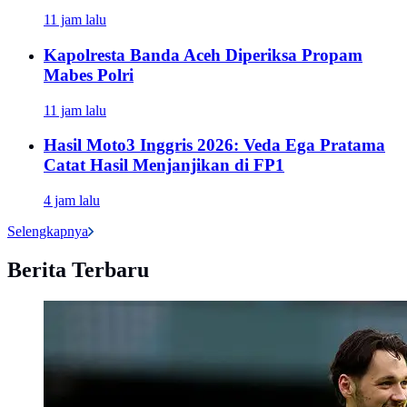
11 jam lalu
Kapolresta Banda Aceh Diperiksa Propam
Mabes Polri
11 jam lalu
Hasil Moto3 Inggris 2026: Veda Ega Pratama
Catat Hasil Menjanjikan di FP1
4 jam lalu
Selengkapnya
Berita Terbaru