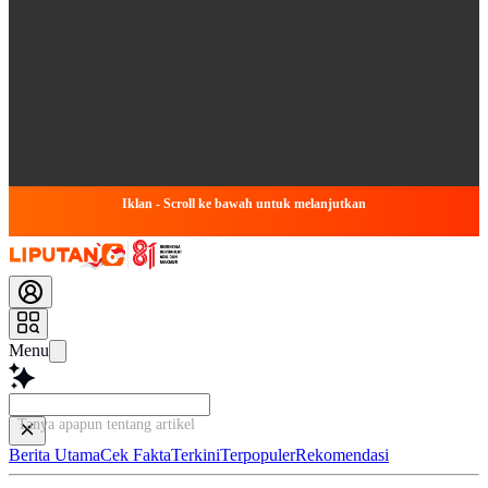
Iklan - Scroll ke bawah untuk melanjutkan
Menu
Tanya apapun tentang artikel ini...
Berita Utama
Cek Fakta
Terkini
Terpopuler
Rekomendasi