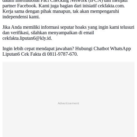
dalam International Fact Checking Network (IFCN) dan menjadi
partner Facebook. Kami juga bagian dari inisiatif cekfakta.com.
Kerja sama dengan pihak manapun, tak akan mempengaruhi
independensi kami.
Jika Anda memiliki informasi seputar hoaks yang ingin kami telusuri
dan verifikasi, silahkan menyampaikan di email
cekfakta.liputan6@kly.id.
Ingin lebih cepat mendapat jawaban? Hubungi Chatbot WhatsApp
Liputan6 Cek Fakta di 0811-9787-670.
Advertisement