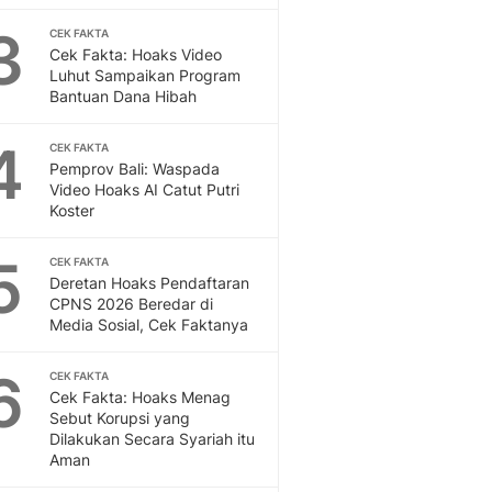
Feeds
3
CEK FAKTA
Feeds Liputan6: Kumpul
Cek Fakta: Hoaks Video
Terbaru Harian
Luhut Sampaikan Program
Otosia
Bantuan Dana Hibah
Otosia
Spotlight
4
CEK FAKTA
Berita Terkini, Kabar Te
Pemprov Bali: Waspada
Video Hoaks AI Catut Putri
Dan Dunia - Liputan6.
Koster
English
Exploring Knowledge, T
5
CEK FAKTA
En.Liputan6.com
Deretan Hoaks Pendaftaran
Disabilitas
CPNS 2026 Beredar di
Disabilitas Berita Terkini
Media Sosial, Cek Faktanya
Harian, Berita Terbaru,
Berita
6
CEK FAKTA
Berita Hari Ini Politik,
Cek Fakta: Hoaks Menag
Sebut Korupsi yang
Health
Dilakukan Secara Syariah itu
Kabar Berita Terbaru D
Aman
Diet, Herbal Terbaik