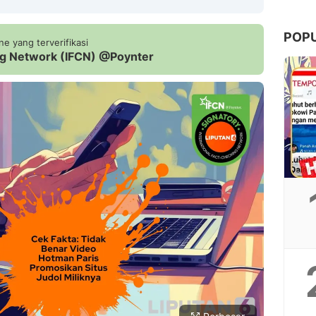
POP
e yang terverifikasi
ing Network (IFCN) @Poynter
Copy Link