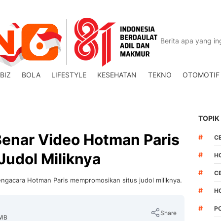
BIZ
BOLA
LIFESTYLE
KESEHATAN
TEKNO
OTOMOTIF
TOPIK
Benar Video Hotman Paris
#
C
Judol Miliknya
#
H
#
C
engacara Hotman Paris mempromosikan situs judol miliknya.
#
H
#
PO
Share
WIB