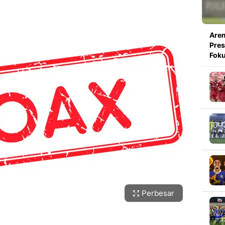
Arem
Pres
Foku
Perbesar