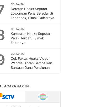
Sport
7
CEK FAKTA
Berita Bola Terkini, Ja
Deretan Hoaks Seputar
Klasemen, Hasil Liga
Lowongan Kerja Beredar di
Facebook, Simak Daftarnya
8
CEK FAKTA
Kumpulan Hoaks Seputar
Pajak Terbaru, Simak
Faktanya
9
CEK FAKTA
Cek Fakta: Hoaks Video
Wapres Gibran Sampaikan
Bantuan Dana Pensiunan