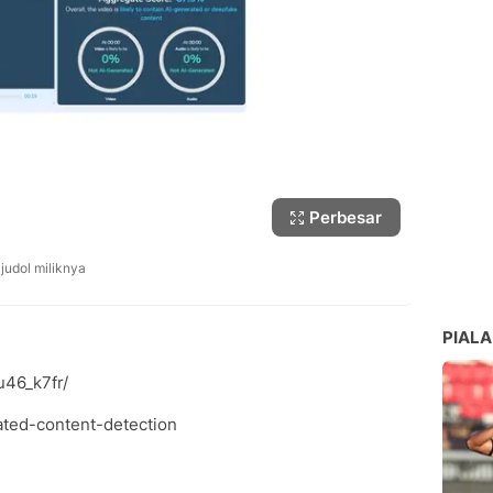
Perbesar
judol miliknya
PIALA
u46_k7fr/
ated-content-detection