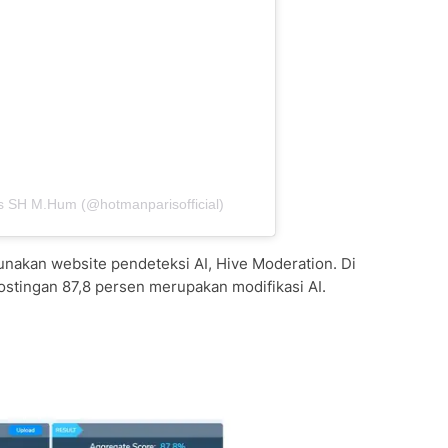
is SH M.Hum (@hotmanparisofficial)
nakan website pendeteksi AI, Hive Moderation. Di
stingan 87,8 persen merupakan modifikasi AI.