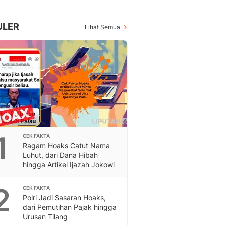
Berita Daerah Dan Peri
Terbaru
Global
ULER
Lihat Semua
Berita Internasional, Sa
Inspiratif, Unik, Dan M
Hot
Hot Liputan6.com Menya
Dan Terbaru
On Off
On Off Liputan6: Sinop
& Berita Bisnis Digital
Islami
1
CEK FAKTA
Berita & Kajian Islami
Ragam Hoaks Catut Nama
Hikmah - Liputan6
Luhut, dari Dana Hibah
Citizen6
hingga Artikel Ijazah Jokowi
Berita Citizen6 - Medi
Liputan6.com
2
CEK FAKTA
Polri Jadi Sasaran Hoaks,
Opini
dari Pemutihan Pajak hingga
Opini Liputan6: Analis
Urusan Tilang
Pandang Dan Perspekti