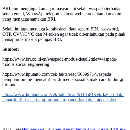
BRI pun mengingatkan agar masyarakat selalu waspada terhadap
setiap email, WhatsAp, telepon, alamat web atau tautan dan akun
yang mengatasnamakan BRI.
Selain itu juga menjaga kerahasiaan data seperti PIN, password,
OTP, CVV/CVC dan M-token agar tidak diberitahukan pada pihak
manapun termasuk petugas BRI.
Sumber:
https://www.bri.co.id/en/waspada-modus-detail?title=waspada-
modus-social-engineering
https://www.liputan6.com/cek-fakta/read/5689971/waspada-
penipuan-online-mencatut-bri-di-media-sosial-simak-cara-lindungi-
diri-anda
https://www.liputan6.com/cek-fakta/read/6110581/cek-fakta-tidak-
benar-ini-link-cetak-kupon-undian-panen-hadiah-simpedes-bri
Baca Juga
Menjangkau Layanan Keuangan di Alor, Kisah BRILink