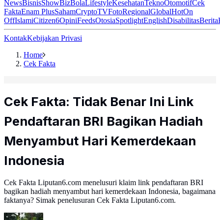
News
Bisnis
ShowBiz
Bola
Lifestyle
Kesehatan
Tekno
Otomotif
Cek
Fakta
Enam Plus
Saham
Crypto
TV
Foto
Regional
Global
Hot
On
Off
Islami
Citizen6
Opini
Feeds
Otosia
Spotlight
English
Disabilitas
Berita
Kontak
Kebijakan Privasi
Home
Cek Fakta
Cek Fakta: Tidak Benar Ini Link
Pendaftaran BRI Bagikan Hadiah
Menyambut Hari Kemerdekaan
Indonesia
Cek Fakta Liputan6.com menelusuri klaim link pendaftaran BRI
bagikan hadiah menyambut hari kemerdekaan Indonesia, bagaimana
faktanya? Simak penelusuran Cek Fakta Liputan6.com.