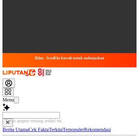
Iklan - Scroll ke bawah untuk melanjutkan
Menu
Tanya apapun
Berita Utama
Cek Fakta
Terkini
Terpopuler
Rekomendasi