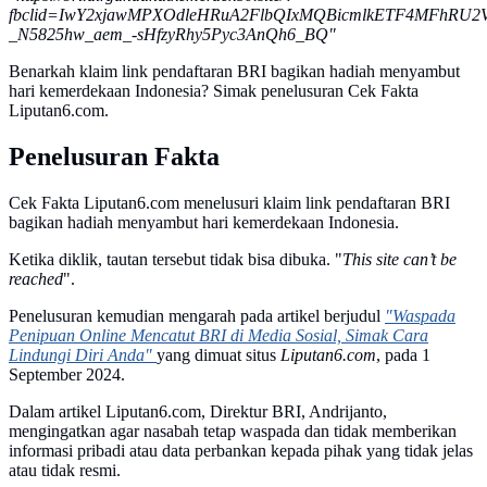
fbclid=IwY2xjawMPXOdleHRuA2FlbQIxMQBicmlkETF4MFhRU2
_N5825hw_aem_-sHfzyRhy5Pyc3AnQh6_BQ"
Benarkah klaim link pendaftaran BRI bagikan hadiah menyambut
hari kemerdekaan Indonesia? Simak penelusuran Cek Fakta
Liputan6.com.
Penelusuran Fakta
Cek Fakta Liputan6.com menelusuri klaim link pendaftaran BRI
bagikan hadiah menyambut hari kemerdekaan Indonesia.
Ketika diklik, tautan tersebut tidak bisa dibuka. "
This site can’t be
reached
".
Penelusuran kemudian mengarah pada artikel berjudul
"Waspada
Penipuan Online Mencatut BRI di Media Sosial, Simak Cara
Lindungi Diri Anda"
yang dimuat situs
Liputan6.com
, pada 1
September 2024.
Dalam artikel Liputan6.com, Direktur BRI, Andrijanto,
mengingatkan agar nasabah tetap waspada dan tidak memberikan
informasi pribadi atau data perbankan kepada pihak yang tidak jelas
atau tidak resmi.